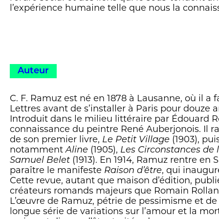
l’expérience humaine telle que nous la connais
Auteur
C. F. Ramuz est né en 1878 à Lausanne, où il a f
Lettres avant de s’installer à Paris pour douze a
Introduit dans le milieu littéraire par Édouard Rod
connaissance du peintre René Auberjonois. Il 
de son premier livre,
Le Petit Village
(1903), pui
notamment
Aline
(1905),
Les Circonstances de l
Samuel Belet
(1913). En 1914, Ramuz rentre en 
paraître le manifeste
Raison d’être
, qui inaugur
Cette revue, autant que maison d’édition, publi
créateurs romands majeurs que Romain Rolland
L’œuvre de Ramuz, pétrie de pessimisme et de 
longue série de variations sur l’amour et la mort