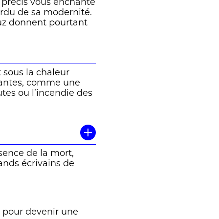
t précis vous enchante
perdu de sa modernité.
muz donnent pourtant
es. (…)
es hommes égaux, dans
s plus émouvants: un
une hotte; un chien
t sous la chaleur
teur (ici comme
cinantes, comme une
timent de fraternité,
utes ou l’incendie des
s la forme d’une
 chez nous!» » Julien
sence de la mort,
ands écrivains de
n pour devenir une