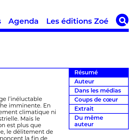
s
Agenda
Les éditions Zoé
Résumé
Auteur
Dans les médias
e l’inéluctable
Coups de cœur
ophe imminente. En
Extrait
fement climatique ni
Du même
rielle. Mais le
auteur
on est plus que
e, le délitement de
nnoncent la fin de