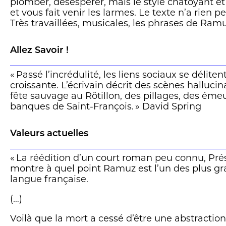
plomber, désespérer, mais le style chatoyant e
et vous fait venir les larmes. Le texte n’a rien 
Très travaillées, musicales, les phrases de Ra
l’impression d’être libres, farouches et indompté
Allez Savoir !
Si la chaleur abrase les différences et rend l
ces pages ce sont les plus humbles qui sont le
homme seul avec son enfant; un vieux portant 
« Passé l’incrédulité, les liens sociaux se déliten
mort au bout de sa chaîne. Tout procure au lec
croissante. L’écrivain décrit des scènes hallu
ailleurs, car c’est une œuvre universelle) un sen
fête sauvage au Rôtillon, des pillages, des éme
cristallisé dans la dernière phrase du livre, sou
banques de Saint-François. » David Spring
reconnaissance, d’un retour à la vie: «Mais c’est
Burri
Valeurs actuelles
« La réédition d’un court roman peu connu, Pré
montre à quel point Ramuz est l’un des plus gr
langue française.
(…)
Voilà que la mort a cessé d’être une abstractio