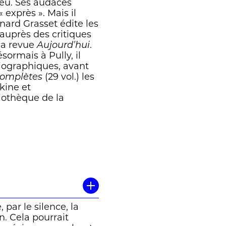
veu. Ses audaces
 exprès ». Mais il
rnard Grasset édite les
auprès des critiques
 la revue
Aujourd’hui
.
sormais à Pully, il
biographiques, avant
omplètes
(29 vol.) les
kine et
liothèque de la
par le silence, la
n. Cela pourrait