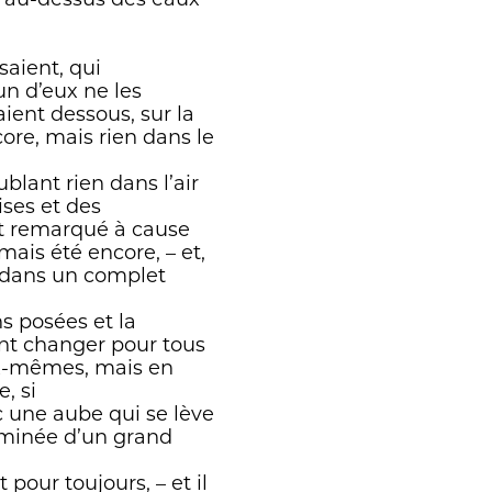
à au-dessus des eaux
saient, qui
n d’eux ne les
aient dessous, sur la
core, mais rien dans le
blant rien dans l’air
ses et des
nt remarqué à cause
mais été encore, – et,
t dans un complet
ns posées et la
ent changer pour tous
ux-mêmes, mais en
, si
c une aube qui se lève
eminée d’un grand
pour toujours, – et il