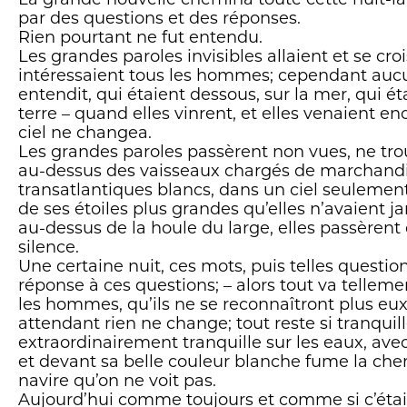
La grande nouvelle chemina toute cette nuit-l
par des questions et des réponses.
Rien pourtant ne fut entendu.
Les grandes paroles invisibles allaient et se croi
intéressaient tous les hommes; cependant aucu
entendit, qui étaient dessous, sur la mer, qui ét
terre – quand elles vinrent, et elles venaient en
ciel ne changea.
Les grandes paroles passèrent non vues, ne trou
au-dessus des vaisseaux chargés de marchandi
transatlantiques blancs, dans un ciel seuleme
de ses étoiles plus grandes qu’elles n’avaient ja
au-dessus de la houle du large, elles passèren
silence.
Une certaine nuit, ces mots, puis telles questio
réponse à ces questions; – alors tout va tellem
les hommes, qu’ils ne se reconnaîtront plus e
attendant rien ne change; tout reste si tranquille
extraordinairement tranquille sur les eaux, ave
et devant sa belle couleur blanche fume la ch
navire qu’on ne voit pas.
Aujourd’hui comme toujours et comme si c’était 