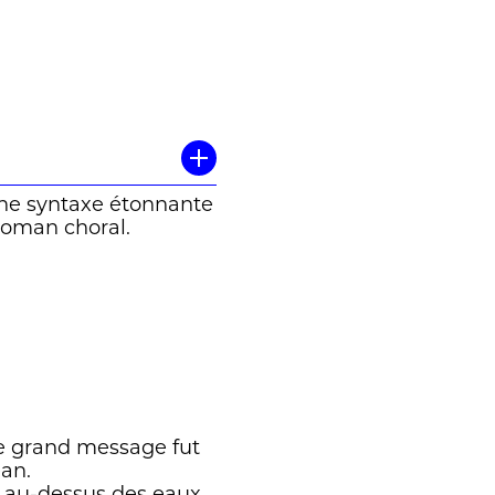
uant : voilà la
c Obregon
(une syntaxe étonnante
 roman choral.
 le grand message fut
éan.