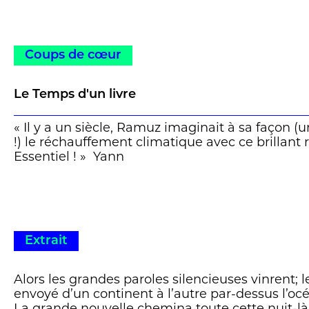
de l’apocalypse. D’une beauté radicale et suffoq
science-fiction dans toute sa splendeur. » Mar
Coups de cœur
Le Temps d'un livre
« Il y a un siècle, Ramuz imaginait à sa façon 
!) le réchauffement climatique avec ce brillant
Essentiel ! » Yann
Extrait
Alors les grandes paroles silencieuses vinrent;
envoyé d’un continent à l’autre par-dessus l’oc