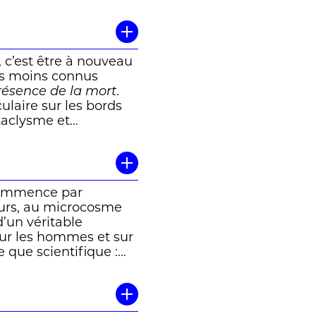
e tous les hommes.
ent. «
Ils vont dans le
s.
» Chacun mourra
pillage, orgie,
 c’est être à nouveau
ement, et enfin
its moins connus
i à la fin vivront la
résence de la mort
.
ilière… » Philippe
culaire sur les bords
taclysme et
ion apocalyptique,
singulièrement à
sonnés, admiratifs
. » Thibaut Kaeser
commence par
eurs, au microcosme
d’un véritable
 sur les hommes et sur
e que scientifique :
mbe vers le Soleil
»
an de science-fiction
ortraits bouleversants,
gent cette antichambre