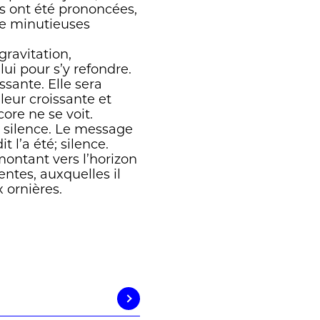
es ont été prononcées,
de minutieuses
ravitation,
lui pour s’y refondre.
issante. Elle sera
aleur croissante et
re ne se voit.
s silence. Le message
t l’a été; silence.
montant vers l’horizon
ntes, auxquelles il
 ornières.