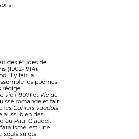
sons.
ait des études de
ns (1902-1914).
, il y fait la
rassemble les poèmes
s rédige
a vie
(1907) et
Vie de
Suisse romande et fait
e les
Cahiers vaudois
.
e aussi bien des
 ou Paul Claudel.
fatalisme, est une
, seuls sujets