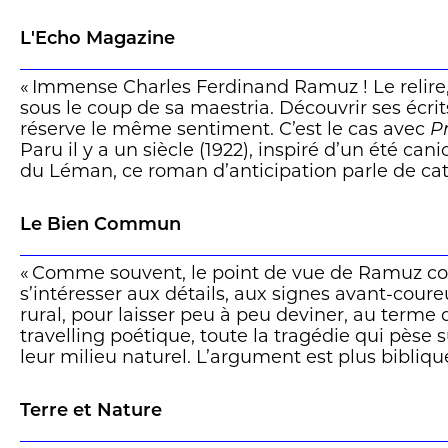
présence ; la mort imminente et simultanée d
Eux n’y croient pas ; leurs habitudes les protèg
L'Echo Magazine
temps comme si le temps devait exister toujour
comme il pourra, là où l’évidence l’aura surpris : 
« Immense Charles Ferdinand Ramuz ! Le relire,
meurtre, sacrifice, suicide, folie, noyade, écras
sous le coup de sa maestria. Découvrir ses écr
l’assouplissement général, sauf quelques-uns, qu
réserve le même sentiment. C’est le cas avec
P
mort de leur mort, selon une étrangeté très fam
Paru il y a un siècle (1922), inspiré d’un été cani
Barthelet
du Léman, ce roman d’anticipation parle de ca
d’effondrement social. Sa dimension de révélat
surtout des comportements humains, résonne 
Le Bien Commun
l’heure du dérèglement climatique. Nous voici 
une fois de plus de l’encre de l’écrivain vaudois
« Comme souvent, le point de vue de Ramuz 
s’intéresser aux détails, aux signes avant-cour
rural, pour laisser peu à peu deviner, au terme 
travelling poétique, toute la tragédie qui pèse
leur milieu naturel. L’argument est plus bibliqu
«
suite à un accident gravitationnel, la Terre to
Voilà pour l’hypothèse. Ramuz signe ici un rom
Terre et Nature
qui poétise la fin à travers une succession de p
autant de plans fixes, de « miniatures » qui fi