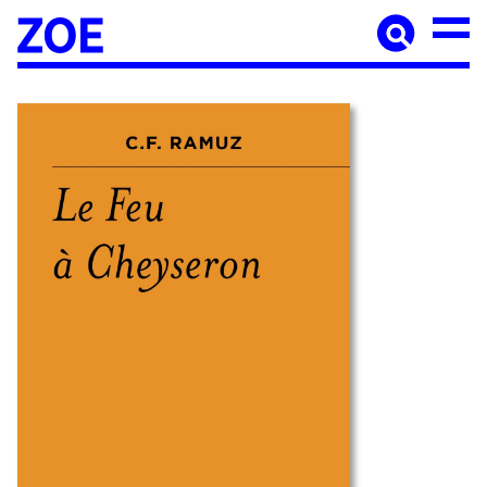
Accueil
À paraître
Catalogue
Auteur·ices
Agenda
Les éditions Zoé
Diffusion
Médiation culturelle
Manuscrits
Foreign rights
Contact
Mentions légales
Newsletter