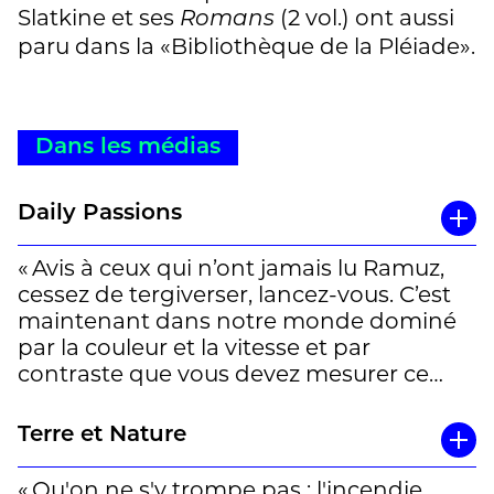
Slatkine et ses
(2 vol.) ont aussi
Romans
paru dans la «Bibliothèque de la Pléiade».
Dans les médias
Daily Passions
« Avis à ceux qui n’ont jamais lu Ramuz,
cessez de tergiverser, lancez-vous. C’est
maintenant dans notre monde dominé
par la couleur et la vitesse et par
contraste que vous devez mesurer ce
qu’il dit et sa façon de le dire. Car, ne vous
y trompez pas, si comme dans ce roman
Terre et Nature
il parle de montagne et de
transhumance, de froid de communauté
« Qu'on ne s'y trompe pas ; l'incendie