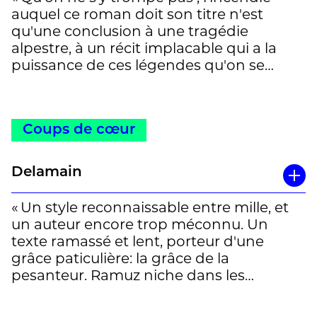
de ‘langue’ ou de religion, il parle de
auquel ce roman doit son titre n'est
notre humanité, de notre vie. » Noé
qu'une conclusion à une tragédie
Gaillard
alpestre, à un récit implacable qui a la
puissance de ces légendes qu'on se
raconte dans les mayens. Parce que le
feu couve dans les esprits avant de
dévorer les madriers, que l'idéologie et la
Coups de cœur
peur de l'autre font des ravages dans les
villages et entre les nations ; publié en
revue en 1912, retravaillé pour donner
Delamain
naissance à La séparation des races en
1923,
parle d’un lieu
Le feu à Cheyseron
« Un style reconnaissable entre mille, et
singulier comme il parle du monde
un auteur encore trop méconnu. Un
entier, d'une histoire d’amour comme de
texte ramassé et lent, porteur d'une
l'histoire de l'humanité. Une histoire qui,
grâce paticulière: la grâce de la
souvent, finit mal. » Clément Grandjean
pesanteur. Ramuz niche dans les
montagnes vaudoises une tragédie aux
allures de légende noire. »