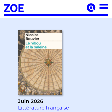
Accueil
À paraître
Catalogue
Auteur·ices
Agenda
Les éditions Zoé
Diffusion
Médiation culturelle
Manuscrits
Foreign rights
Contact
Mentions légales
Juin 2026
Littérature française
Newsletter