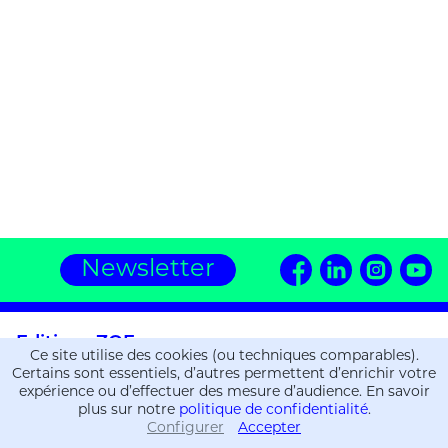
Newsletter
Editions ZOE
Ce site utilise des cookies (ou techniques comparables).
16, chemin de la Gravière
Certains sont essentiels, d’autres permettent d’enrichir votre
CH-1225 Chêne-Bourg
expérience ou d’effectuer des mesure d’audience. En savoir
T.
+41 (0)22 309 36 06
plus sur notre
politique de confidentialité
.
Configurer
Accepter