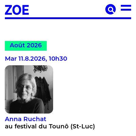
Accueil
À paraître
Catalogue
Auteur·ices
Août 2026
Agenda
Mar 11.8.2026, 10h30
Les éditions Zoé
Diffusion
Médiation culturelle
Manuscrits
Foreign rights
Contact
Anna Ruchat
Mentions légales
au festival du Tounô (St-Luc)
Newsletter