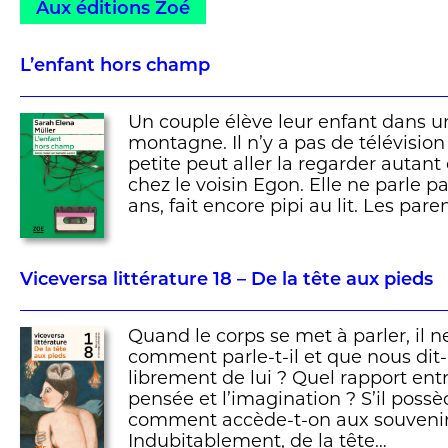
Aux éditions Zoé
L’enfant hors champ
Un couple élève leur enfant dans un
montagne. Il n’y a pas de télévision
petite peut aller la regarder autant 
chez le voisin Egon. Elle ne parle p
ans, fait encore pipi au lit. Les pare
Viceversa littérature 18 – De la tête aux pieds
Quand le corps se met à parler, il 
comment parle-t-il et que nous dit-
librement de lui ? Quel rapport entr
pensée et l’imagination ? S’il pos
comment accède-t-on aux souvenirs
Indubitablement, de la tête…