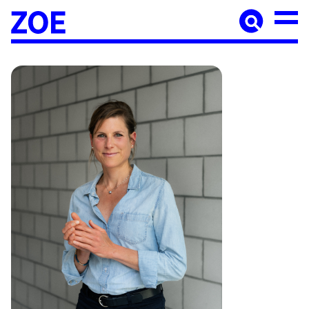
Accueil
À paraître
Catalogue
Auteur·ices
Agenda
Les éditions Zoé
Diffusion
Médiation culturelle
Manuscrits
Foreign rights
Contact
Mentions légales
Newsletter