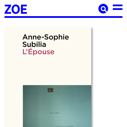
Accueil
À paraître
Catalogue
Auteur·ices
Agenda
Les éditions Zoé
Diffusion
Médiation culturelle
Manuscrits
Foreign rights
Contact
Mentions légales
Newsletter