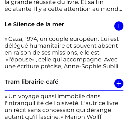
la grande réussite du livre. Et sa fin
surtout qu'on est en présence d'une
éclatante. Il y a cette attention au monde
magnifique écrivaine. » Pascal Thuot
de Subilia qui emporte l'adhésion. La
mienne en tout cas. » Hervé Guillerme
Le Silence de la mer
« Gaza, 1974, un couple européen. Lui est
délégué humanitaire et souvent absent
en raison de ses missions, elle est
»l'épouse« , celle qui accompagne. Avec
une écriture précise, Anne-Sophie Subilia
décrit le quotidien de cette femme, en en
faisant ressentir toute la tension, la
Tram librairie-café
lassitude, le sable qui s'infiltre en tout lieu
mais également le désir de se rendre
« Un voyage quasi immobile dans
utile, l'espoir des rencontres,
l'intranquillité de l'oisiveté. L'autrice livre
l'atmosphère d'un pays inconnu, ses
un récit sans concession qui dérange
odeurs et ses bruits et la volonté de
autant qu'il fascine. » Marion Wolff
trouver sa place. » Gwendoline