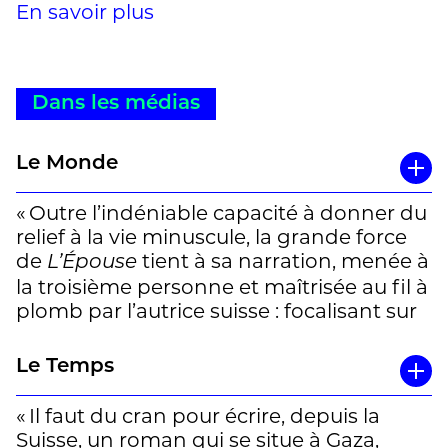
En savoir plus
Dans les médias
Le Monde
« Outre l’indéniable capacité à donner du
relief à la vie minuscule, la grande force
de
tient à sa narration, menée à
L’Épouse
la troisième personne et maîtrisée au fil à
plomb par l’autrice suisse : focalisant sur
le personnage de Piper, cette narration
témoigne tout à la fois de ses faits et
Le Temps
gestes, et de sa vie intérieure, à l’instar
d’une caméra sur l’épaule qui nous
« Il faut du cran pour écrire, depuis la
permettrait de partager les
Suisse, un roman qui se situe à Gaza,