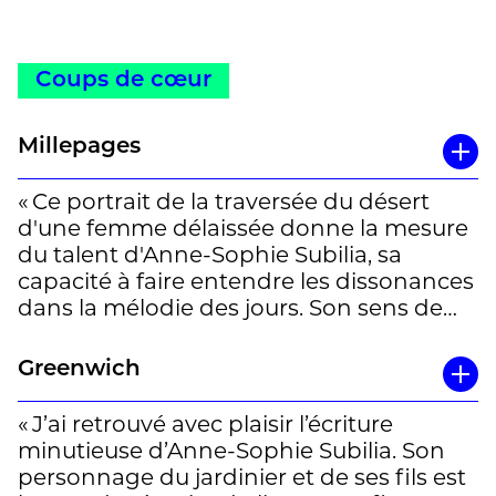
Coups de cœur
Millepages
« Ce portrait de la traversée du désert
d'une femme délaissée donne la mesure
du talent d'Anne-Sophie Subilia, sa
capacité à faire entendre les dissonances
dans la mélodie des jours. Son sens de
l'observation et du détail rendent
obsolète la psychologie de bazar. Elle
Greenwich
nous fait sentir la tension dans l'attente
et les grains de sable qui crissent sous la
« J’ai retrouvé avec plaisir l’écriture
dent. On pense un peu à »Un thé au
minutieuse d’Anne-Sophie Subilia. Son
Sahara« de Bowles et au »Patient
personnage du jardinier et de ses fils est
anglais« d'Ondaatje. Mais, on se dit