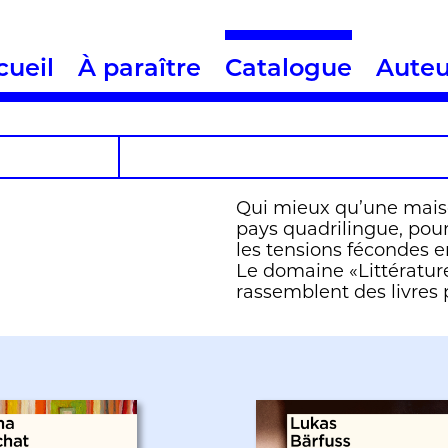
cueil
À paraître
Catalogue
Auteu
Qui mieux qu’une maiso
pays quadrilingue, pour
les tensions fécondes en
Le domaine «Littérature
rassemblent des livres 
l’allemand, de l’italien e