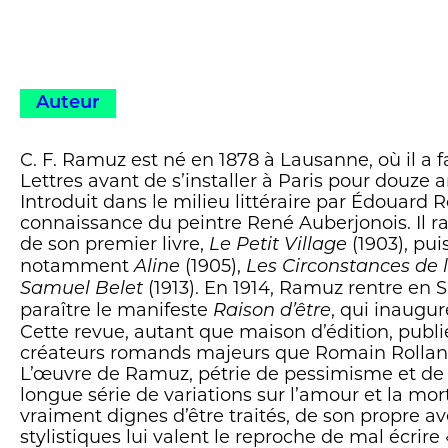
Auteur
C. F. Ramuz est né en 1878 à Lausanne, où il a f
Lettres avant de s’installer à Paris pour douze a
Introduit dans le milieu littéraire par Édouard Rod
connaissance du peintre René Auberjonois. Il 
de son premier livre,
(1903), pui
Le Petit Village
notamment
(1905),
Aline
Les Circonstances de l
(1913). En 1914, Ramuz rentre en 
Samuel Belet
paraître le manifeste
, qui inaugur
Raison d’être
Cette revue, autant que maison d’édition, publi
créateurs romands majeurs que Romain Rolland
L’œuvre de Ramuz, pétrie de pessimisme et de 
longue série de variations sur l’amour et la mort
vraiment dignes d’être traités, de son propre a
stylistiques lui valent le reproche de mal écrire «