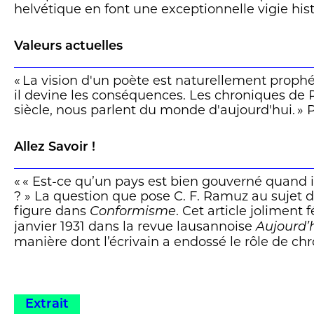
helvétique en font une exceptionnelle vigie his
Retranché dans son nid-de-pie suisse, une hun
Valeurs actuelles
encoconné dans sa neutralité, qu’il juge avec sé
milieu de tout, mais en même temps en dehors
« La vision d'un poète est naturellement prophé
amené, par sa scrutation de l’actualité, à une 
il devine les conséquences. Les chroniques de R
méthodique rend encore plus implacable. (…)
siècle, nous parlent du monde d'aujourd'hui. » 
Le Ramuz des années 1930 cible ensuite la sc
pathogène, une science bien incapable, à l’inst
Allez Savoir !
d’assouvir son besoin de vérité. Ramuz, parfois,
unique objet qui emblématise sa vision, telle la
« « Est-ce qu’un pays est bien gouverné quand i
son urbanisation aberrante, ou l’or, « matière-si
? » La question que pose C. F. Ramuz au sujet
analyse puissante. Le déclenchement de la se
figure dans
. Cet article joliment 
mondiale le conduit à réaffirmer sa foi dans le
Conformisme
janvier 1931 dans la revue lausannoise
et respectueux entre l’homme et la richesse 
Aujourd’
Aux parages d’un Jünger ou d'un Bernanos, le
manière dont l’écrivain a endossé le rôle de ch
intransigeant. » François Angelier
presse. Dans l’introduction, Daniele Maggetti 
Pétermann, chercheurs au Centre des littératur
romande, développent justement le « rapport dé
entretenait avec l’actualité. » David Spring
Extrait