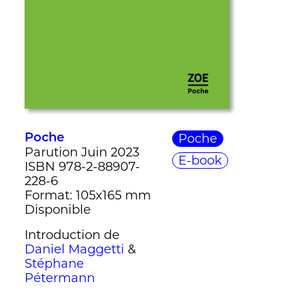
Poche
Poche
Parution Juin 2023
E-book
ISBN 978-2-88907-
228-6
Format: 105x165 mm
Disponible
Introduction de
Daniel Maggetti
&
Stéphane
Pétermann