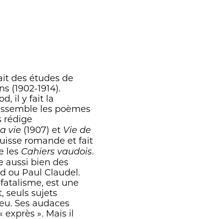
ait des études de
ns (1902-1914).
, il y fait la
rassemble les poèmes
s rédige
(1907) et
a vie
Vie de
Suisse romande et fait
e les
.
Cahiers vaudois
e aussi bien des
 ou Paul Claudel.
fatalisme, est une
, seuls sujets
veu. Ses audaces
 exprès ». Mais il