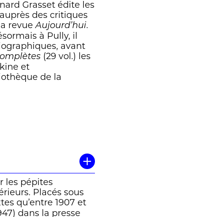
rnard Grasset édite les
auprès des critiques
 la revue
.
Aujourd’hui
sormais à Pully, il
biographiques, avant
(29 vol.) les
omplètes
kine et
liothèque de la
r les pépites
érieurs. Placés sous
extes qu’entre 1907 et
47) dans la presse