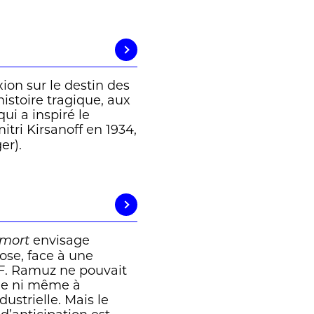
ion sur le destin des
stoire tragique, aux
i a inspiré le
itri Kirsanoff en 1934,
er).
envisage
 mort
hose, face à une
.F. Ramuz ne pouvait
ue ni même à
ustrielle. Mais le