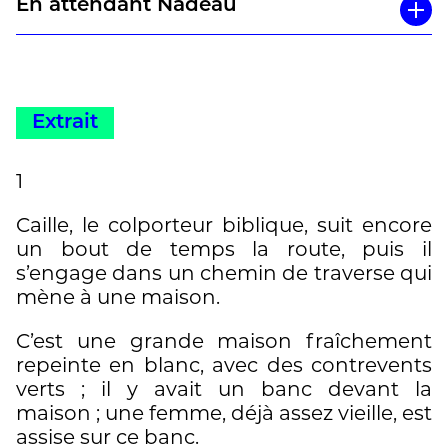
En attendant Nadeau
passé. (…)
La solution reste humaine si l’on sait
écouter la vie, comme ce couple de
jeunes amoureux sur lequel se referme le
roman. C’est dire que les signes
Extrait
ramuziens sont aussi ceux de l’espoir. »
Ghania Adamo
1
Caille, le colporteur biblique, suit encore
un bout de temps la route, puis il
s’engage dans un chemin de traverse qui
mène à une maison.
C’est une grande maison fraîchement
repeinte en blanc, avec des contrevents
verts ; il y avait un banc devant la
maison ; une femme, déjà assez vieille, est
assise sur ce banc.