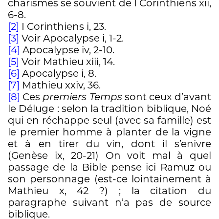
charismes se souvient de I Corinthiens xii,
6-8.
[2]
I Corinthiens i, 23.
[3]
Voir Apocalypse i, 1-2.
[4]
Apocalypse iv, 2-10.
[5]
Voir Mathieu xiii, 14.
[6]
Apocalypse i, 8.
[7]
Mathieu xxiv, 36.
[8]
Ces
premiers Temps
sont ceux d’avant
le Déluge : selon la tradition biblique, Noé
qui en réchappe seul (avec sa famille) est
le premier homme à planter de la vigne
et à en tirer du vin, dont il s’enivre
(Genèse ix, 20-21) On voit mal à quel
passage de la Bible pense ici Ramuz ou
son personnage (est-ce lointainement à
Mathieu x, 42 ?) ; la citation du
paragraphe suivant n’a pas de source
biblique.