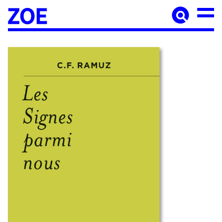
Accueil
À paraître
Catalogue
Auteur·ices
Agenda
Les éditions Zoé
Diffusion
Médiation culturelle
Manuscrits
Foreign rights
Contact
Mentions légales
Newsletter