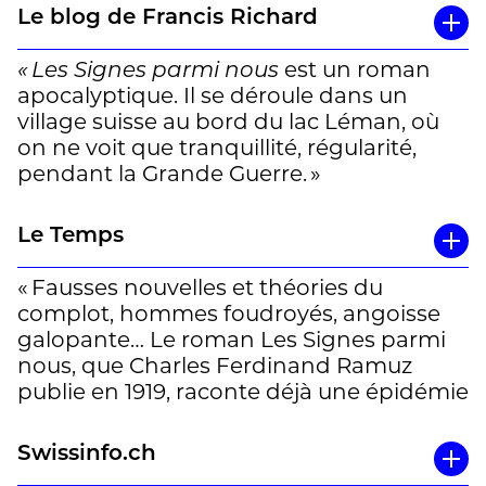
les coups d’épaules donnés par un pré ou
Le blog de Francis Richard
les ellipses à l’intérieur des phrases, les
herbes qui parlent. »
« Les Signes parmi nous
est un roman
apocalyptique. Il se déroule dans un
Une chronique de Noé Gaillard à lire en
village suisse au bord du lac Léman, où
entier
ici
on ne voit que tranquillité, régularité,
pendant la Grande Guerre. »
Un article de Francis Richard à lire en
Le Temps
entier
ici
« Fausses nouvelles et théories du
complot, hommes foudroyés, angoisse
galopante… Le roman Les Signes parmi
nous, que Charles Ferdinand Ramuz
publie en 1919, raconte déjà une épidémie
et ses conséquences en Suisse romande.
Le colporteur Caille parcourt les villages
Swissinfo.ch
pour annoncer la fin du monde et