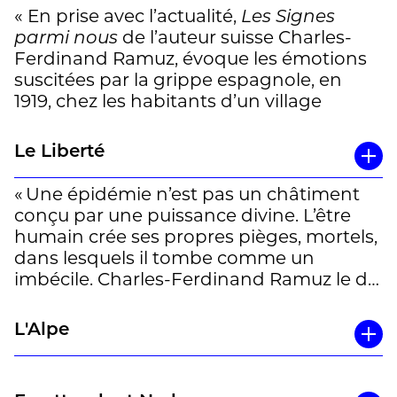
certains croient au début de l’apocalypse.
« En prise avec l’actualité,
Les Signes
Daniel Maggetti, professeur à l’Université
parmi nous
de l’auteur suisse Charles-
de Lausanne et directeur du Centre des
Ferdinand Ramuz, évoque les émotions
littératures en Suisse romande, revient
suscitées par la grippe espagnole, en
sur ce chef-d’œuvre visionnaire, écrit
1919, chez les habitants d’un village
alors que sévissait la grippe espagnole et
lémanique. « L’humanité est toujours
que venait de prendre fin la Première
rattrapée par les mêmes inquiétudes,
Le Liberté
Guerre mondiale. »
explique Stéphane Pétermann,
chercheur à l’Université de Lausanne. (…)
« Une épidémie n’est pas un châtiment
Un entretien de Daniel Maggetti par
[Ramuz] fait partie de ces brillants
conçu par une puissance divine. L’être
Julien Burri à lire en entier
ici
écrivains qui arrivent à capter les grandes
humain crée ses propres pièges, mortels,
tendances de leur temps, tout en
dans lesquels il tombe comme un
développant un propos qui transcende
imbécile. Charles-Ferdinand Ramuz le dit
leur époque. » »
dans
Les signes parmi nous
(…).
Un roman prophétique, oui, mais pas
L'Alpe
Un entretien signé Ghania Adamo à lire
seulement car il rappelle l’éternel retour
en entier
ici
des tragédies et des erreurs de l’homme
qui ne parvient pas à tirer les leçons du