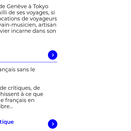
t de Genève à Tokyo
illi de ses voyages, si
vocations de voyageurs
vain-musicien, artisan
vier incarne dans son
nçais sans le
de critiques, de
échissent à ce que
le français en
libre…
ntique