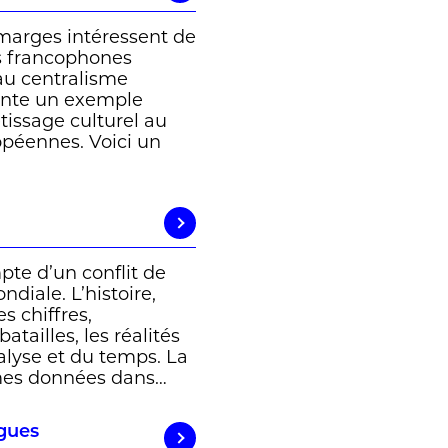
marges intéressent de
ns francophones
 au centralisme
sente un exemple
tissage culturel au
opéennes. Voici un
pte d’un conflit de
diale. L’histoire,
es chiffres,
tailles, les réalités
nalyse et du temps. La
êmes données dans…
ngues