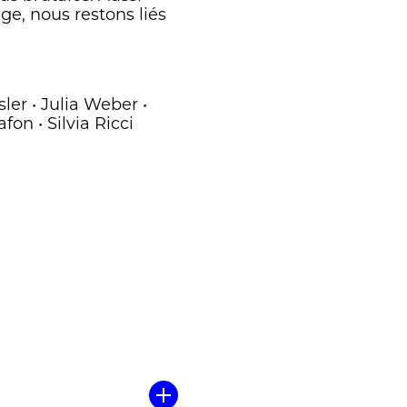
e, nous restons liés
er • Julia Weber •
fon • Silvia Ricci