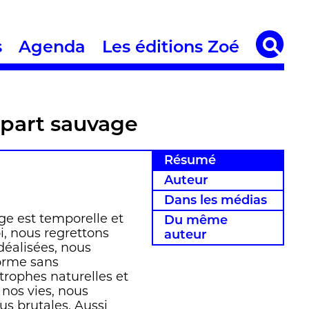
s
Agenda
Les éditions Zoé
a part sauvage
Résumé
Auteur
Dans les médias
ge est temporelle et
Du même
i, nous regrettons
auteur
déalisées, nous
forme sans
trophes naturelles et
 nos vies, nous
us brutales. Aussi