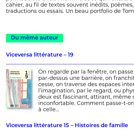
cahier, au fil de textes souvent inédits, poèmes
traductions ou essais. Un beau portfolio de To
la réflexion poétique et culturelle que susciten
échanges. À ouvrir au hasard pour se laisser 
par la rencontre inopinée avec un animal sauva
Du même auteur
Viceversa littérature – 19
On regarde par la fenêtre, on passe
par-dessus une barrière, on franchi
cesse, on traverse des espaces inte
l’imagination, par le regard, ou ph
deux est fascinant, attirant, même s’
inconfortable. Comment passe-t-on 
à celle…
Viceversa littérature 15 – Histoires de famille