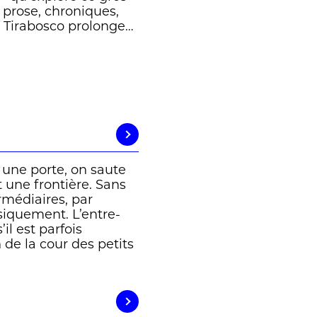
, prose, chroniques,
m Tirabosco prolonge
t ces denses
surprendre – comme
ge. » Blaise Guignard
 une porte, on saute
t une frontière. Sans
rmédiaires, par
ysiquement. L’entre-
il est parfois
de la cour des petits