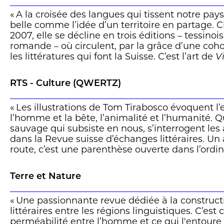
« A la croisée des langues qui tissent notre pays,
belle comme l’idée d’un territoire en partage.
2007, elle se décline en trois éditions – tessino
romande – où circulent, par la grâce d’une coho
les littératures qui font la Suisse. C’est l’art de
V
nouvelle livraison dédiée à
La part sauvage
. Ce
creux de ce que nous sommes ou dans les brous
RTS - Culture (QWERTZ)
environnent, contribue à nous définir. (…) Pages
et de présences animales, où la lecture devient a
« Les illustrations de Tom Tirabosco évoquent l
Thierry Raboud
l’homme et la bête, l’animalité et l’humanité. Qu
sauvage qui subsiste en nous, s’interrogent les 
dans la Revue suisse d’échanges littéraires. Un
route, c’est une parenthèse ouverte dans l’ordi
reprendre les mots de Marie-Hélène Lafon. Po
pour Silvia Ricci Lempen, l’état de nature s’inscr
Terre et Nature
l’écriture ou dans la construction sociale. Chacu
confronté.e à sa part sauvage, sa monstruosité
« Une passionnante revue dédiée à la construct
pour mieux appréhender sa part domestiquée. »
littéraires entre les régions linguistiques. C’est
perméabilité entre l’homme et ce qui l'entoure 