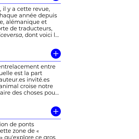
 il y a cette revue,
 Chaque année depuis
ise, alémanique et
rte de traducteurs,
iceversa
, dont voici la
tte altérité qui, au
sailles qui nous
 vibrantes de traces
ffût. Inspirant. »
’entrelacement entre
elle est la part
auteur.es invité.es
 animal croise notre
naire des choses pour
ur Tommaso Soldini et
it dans les déliés de
n.e est ainsi
 et son humanité,
ion de ponts
 Catherine Fattebert
 cette zone de «
» qu'explore ce gros