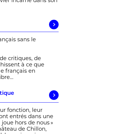
vier incarne dans son
nçais sans le
de critiques, de
échissent à ce que
le français en
libre…
ntique
ur fonction, leur
sont entrés dans une
e joue hors de nous »
château de Chillon,