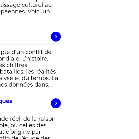
tissage culturel au
opéennes. Voici un
pte d’un conflit de
diale. L’histoire,
es chiffres,
tailles, les réalités
nalyse et du temps. La
êmes données dans…
ngues
de réel, de la raison
role, ou celles des
t d’origine par
nfin de l’étude des