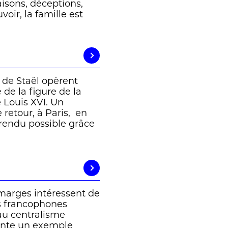
isons, déceptions,
oir, la famille est
de Staël opèrent
 de la figure de la
e Louis XVI. Un
 retour, à Paris, en
 rendu possible grâce
marges intéressent de
ns francophones
 au centralisme
sente un exemple