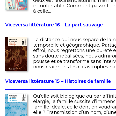
deux est fascinant, attirant, même s’
inconfortable. Comment passe-t-on 
à celle…
Viceversa littérature 16 – La part sauvage
La distance qui nous sépare de la 
temporelle et géographique. Partag
effroi, nous regrettons une pureté e
sans doute idéalisées, nous admiron
pousse et se transforme sans inter
nous craignons les catastrophes nat
Viceversa littérature 15 – Histoires de famille
Qu’elle soit biologique ou par affini
élargie, la famille suscite d’immens
famille idéale, celle dont on voudrait
elle ? Transmission d’un nom, d’une