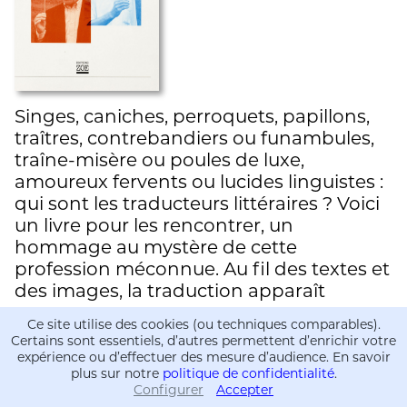
Singes, caniches, perroquets, papillons,
traîtres, contrebandiers ou funambules,
traîne-misère ou poules de luxe,
amoureux fervents ou lucides linguistes :
qui sont les traducteurs littéraires ? Voici
un livre pour les rencontrer, un
hommage au mystère de cette
profession méconnue. Au fil des textes et
des images, la traduction apparaît
comme…
Ce site utilise des cookies (ou techniques comparables).
Certains sont essentiels, d’autres permettent d’enrichir votre
expérience ou d’effectuer des mesure d’audience. En savoir
Le Vent des routes. Hommages à
plus sur notre
politique de confidentialité
.
Nicolas Bouvier
Configurer
Accepter
Informations
Informations