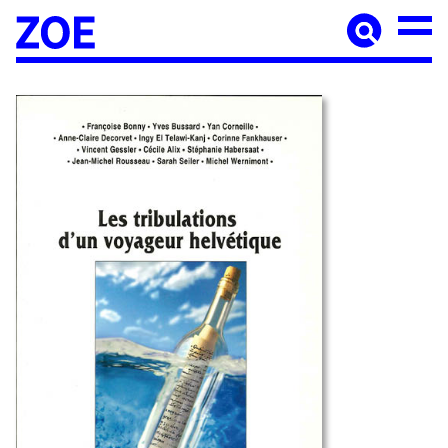
Accueil
À paraître
Catalogue
Auteur·ices
Agenda
Les éditions Zoé
Diffusion
Médiation culturelle
Manuscrits
Foreign rights
Contact
Mentions légales
Newsletter