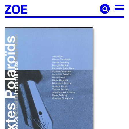
Accueil
À paraître
Catalogue
Auteur·ices
Agenda
Les éditions Zoé
Diffusion
Médiation culturelle
Manuscrits
Foreign rights
Contact
Mentions légales
Newsletter