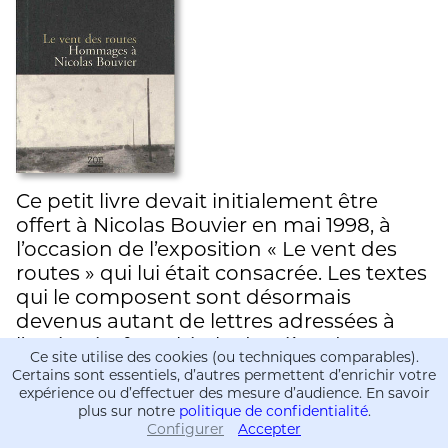
Ce petit livre devait initialement être
offert à Nicolas Bouvier en mai 1998, à
l’occasion de l’exposition « Le vent des
routes » qui lui était consacrée. Les textes
qui le composent sont désormais
devenus autant de lettres adressées à
l’ami qui a franchi « la dernière douane ».
Ce site utilise des cookies (ou techniques comparables).
…
Certains sont essentiels, d’autres permettent d’enrichir votre
expérience ou d’effectuer des mesure d’audience. En savoir
plus sur notre
politique de confidentialité
.
Swiss, made. La Suisse en dialogue
Configurer
Accepter
Informations
Informations