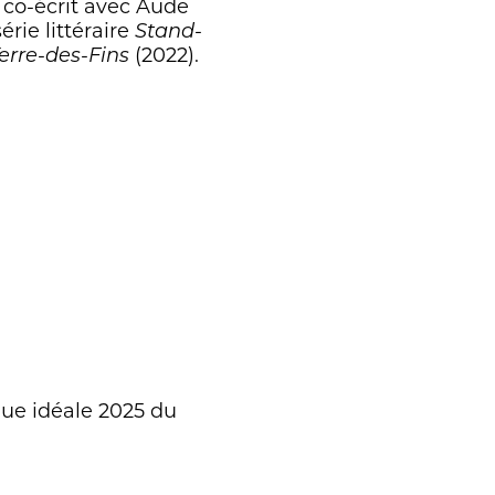
l co-écrit avec Aude
rie littéraire
Stand-
(2022).
erre-des-Fins
que idéale 2025 du