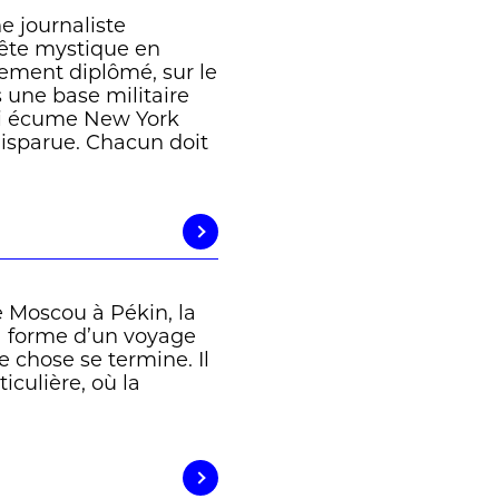
e journaliste
ête mystique en
hement diplômé, sur le
 une base militaire
i écume New York
disparue. Chacun doit
e Moscou à Pékin, la
a forme d’un voyage
e chose se termine. Il
iculière, où la