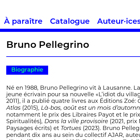
À paraître
Catalogue
Auteur·ice
Bruno Pellegrino
Biographie
Né en 1988, Bruno Pellegrino vit à Lausanne. L
jeune écrivain pour sa nouvelle «L’idiot du vill
2011), il a publié quatre livres aux Éditions Zoé:
(2015),
Atlas
Là-bas, août est un mois d’autom
notamment le prix des Libraires Payot et le prix
Spiritualités)
(2021, prix
, Dans la ville provisoire
Paysages écrits) et
(2023). Bruno Pellegr
Tortues
pendant dix ans au sein du collectif AJAR, aut