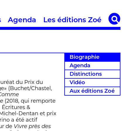
s
Agenda
Les éditions Zoé
Biographie
Agenda
Distinctions
auréat du Prix du
Vidéo
age» (Buchet/Chastel,
Aux éditions Zoé
Comme
(2018, qui remporte
ne
 Écritures &
 Michel-Dentan et prix
ino a été actif
eur de
Vivre près des