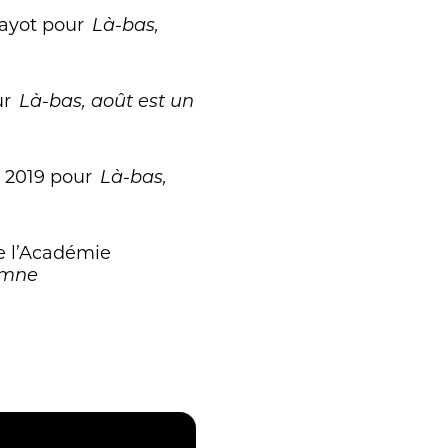
Payot pour
Là-bas,
ur
Là-bas, août est un
r 2019 pour
Là-bas,
e l’Académie
tomne