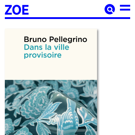
Accueil
À paraître
Catalogue
Auteur·ices
Agenda
Les éditions Zoé
Diffusion
Médiation culturelle
Manuscrits
Foreign rights
Contact
Mentions légales
Newsletter