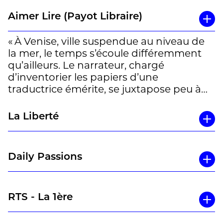
inaperçu, tisse à partir de détails très
concrets des impressions et images
Aimer Lire (Payot Libraire)
fortes. »
« À Venise, ville suspendue au niveau de
Un entretien de Bruno Pellegrino avec
la mer, le temps s’écoule différemment
Caroline Rieder à lire en entier
ici
qu’ailleurs. Le narrateur, chargé
d’inventorier les papiers d’une
traductrice émérite, se juxtapose peu à
peu à cette femme par une expérience
intérieure vertigineuse. Un cadre rendu
La Liberté
incertain par l’eau omniprésente et une
écriture sensorielle étonnante. » Aurélie
Sonnay, Payot Lausanne
Daily Passions
RTS - La 1ère