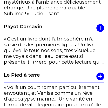
mystérieux à l'ambiance délicieusement
étrange. Une plume remarquable !
Sublime ! » Lucie Lisant
Payot Cornavin
« C'est un livre dont l'atmosphère m'a
saisie dès les premières lignes. Un livre
qui éveille tous nos sens, très visuel. Je
me voyais dans l'eau, cette eau si
présente. (…)Merci pour cette lecture qui
m'a emmenée loin de nos soucis pour
quelques heures et qui s'est ancrée en
Le Pied à terre
moi pour longtemps. » Christine
« Voilà un court roman particulièrement
envoûtant, et Venise comme un rêve,
d’apocalypse marine… Une vanité en
forme de ville légendaire, pour ce qu’elle