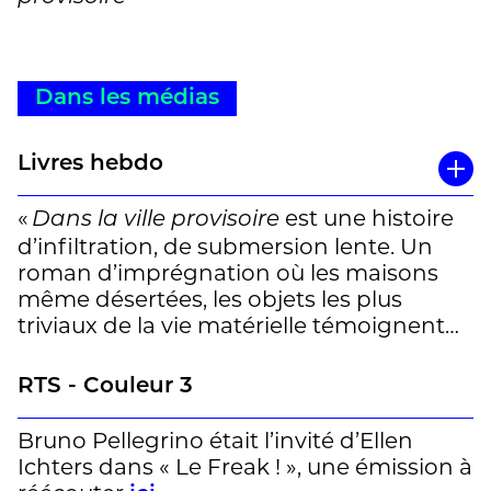
Dans les médias
Livres hebdo
«
est une histoire
Dans la ville provisoire
d’infiltration, de submersion lente. Un
roman d’imprégnation où les maisons
même désertées, les objets les plus
triviaux de la vie matérielle témoignent
silencieusement en l’absence de leurs
propriétaires. Où les lieux sont des âmes.
RTS - Couleur 3
Une maison, celle du poète et
photographe Gustave Roud et de sa
Bruno Pellegrino était l’invité d’Ellen
sœur Madeleine dans la campagne
Ichters dans « Le Freak ! », une émission à
romande, était déjà un personnage à