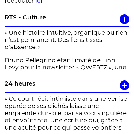
réécouter
ici
part entière de
Là-bas, août est un mois
(Zoé, 2018), le premier roman
d’automne
RTS - Culture
de ce jeune écrivain infiniment délicat,
capable de rendre hypnotique le ballet
« Une histoire intuitive, organique ou rien
d’une robe de soirée virevoltant derrière
n’est permanent. Des liens tissés
le hublot d’une machine à laver dans une
d’absence. »
buanderie collective. » Véronique
Rossignol
Bruno Pellegrino était l’invité de Linn
Levy pour la newsletter « QWERTZ », une
émission à réécouter
ici
24 heures
« Ce court récit intimiste dans une Venise
épurée de ses clichés laisse une
empreinte durable, par sa voix singulière
et envoûtante. Une écriture qui, grâce à
une acuité pour ce qui passe volontiers