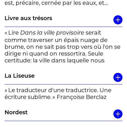
est, précaire, cernée par les eaux, et
vouée au souvenir. » Lucie Eple
Livre aux trésors
« Lire
serait
Dans la ville provisoire
comme traverser un épais nuage de
brume, on ne sait pas trop vers où l'on se
dirige ni quand on ressortira. Seule
certitude: la ville dans laquelle nous
sommes plongé-e-s est bien celle de
Venise, envoûtante et mystérieuse,
La Liseuse
mythique et fragile à la fois. (…) On
avance dans le texte à l'aveugle, mais
« Le traducteur d'une traductrice. Une
avec un réel plaisir, bercé-e par le temps
écriture sublime. » Françoise Berclaz
qui passe et par la ville qui semble peu à
peu (s')engloutir sous nos yeux. Peut-être
Nordest
n'est-il question que de cela d'ailleurs, du
temps déjà révolu, de ce qui se présente