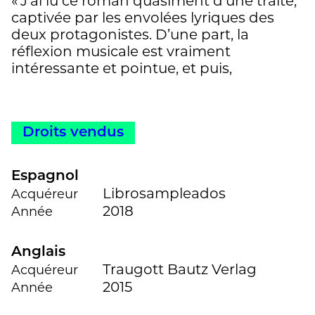
« J’ai lu ce roman quasiment d’une traite,
captivée par les envolées lyriques des
deux protagonistes. D’une part, la
réflexion musicale est vraiment
intéressante et pointue, et puis,
progressivement, d’autres éléments
d’intrigue émergent. On comprend
rapidement que les deux hommes se
Droits vendus
connaissent, et derrière leurs ronds de
jambe et leurs politesses, des sous-textes
émergent petit à petit pour tisser une
Espagnol
toile bien plus vaste. Magnifique plume,
Librosampleados
Acquéreur
exercice savamment exécuté, un petit
2018
Année
roman percutant ! »
Une chronique à lire en entier
Anglais
ici
Traugott Bautz Verlag
Acquéreur
2015
Année