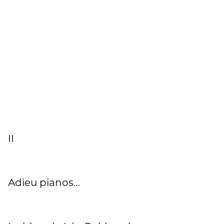
II
Adieu pianos…