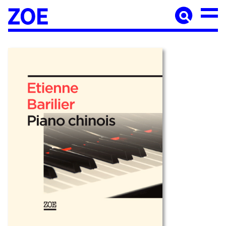
Accueil
À paraître
Catalogue
Auteur·ices
Agenda
Les éditions Zoé
Diffusion
Médiation culturelle
Manuscrits
Foreign rights
Contact
Mentions légales
Newsletter