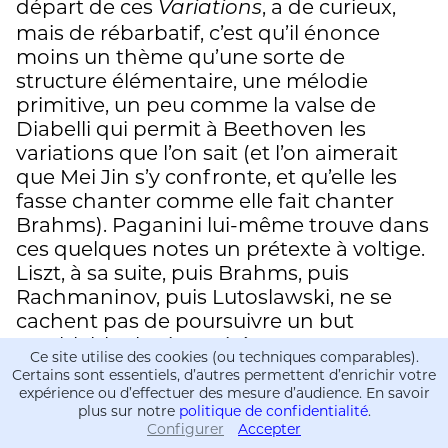
départ de ces
, a de curieux,
Variations
mais de rébarbatif, c’est qu’il énonce
moins un thème qu’une sorte de
structure élémentaire, une mélodie
primitive, un peu comme la valse de
Diabelli qui permit à Beethoven les
variations que l’on sait (et l’on aimerait
que Mei Jin s’y confronte, et qu’elle les
fasse chanter comme elle fait chanter
Brahms). Paganini lui-même trouve dans
ces quelques notes un prétexte à voltige.
Liszt, à sa suite, puis Brahms, puis
Rachmaninov, puis Lutoslawski, ne se
cachent pas de poursuivre un but
semblable : la virtuosité.
Ce site utilise des cookies (ou techniques comparables).
Certains sont essentiels, d’autres permettent d’enrichir votre
Mais – chez Brahms en tout cas – le génie
expérience ou d’effectuer des mesure d’audience. En savoir
vient s’en mêler. Il jaillit partout, il fait
plus sur notre
politique de confidentialité
.
Configurer
Accepter
Informations
Informations
beauté de tout. Les variations de Brahms