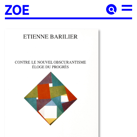
Accueil
À paraître
Catalogue
Auteur·ices
Agenda
Les éditions Zoé
Diffusion
Médiation culturelle
Manuscrits
Foreign rights
Contact
Mentions légales
Newsletter