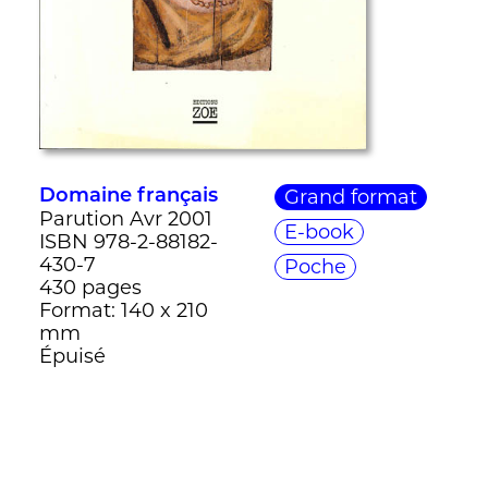
Grand format
Domaine français
Parution Avr 2001
E-book
ISBN 978-2-88182-
430-7
Poche
430 pages
Format: 140 x 210
mm
Épuisé