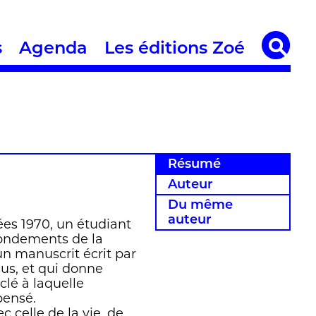
s
Agenda
Les éditions Zoé
Résumé
Auteur
Du même
auteur
es 1970, un étudiant
 fondements de la
 un manuscrit écrit par
sus, et qui donne
clé à laquelle
pensé.
c celle de la vie, de