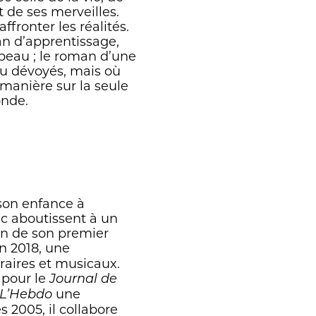
 de ses merveilles.
ffronter les réalités.
an d’apprentissage,
 beau ; le roman d’une
ou dévoyés, mais où
manière sur la seule
onde.
 son enfance à
rec aboutissent à un
ion de son premier
n 2018, une
raires et musicaux.
 pour le
Journal de
une
L’Hebdo
2005, il collabore