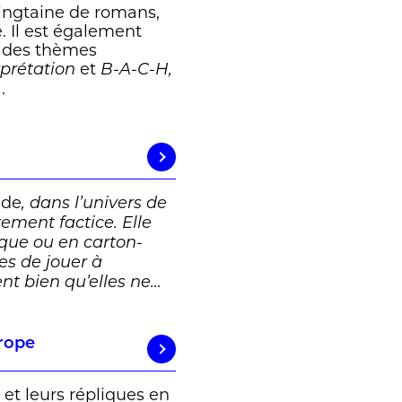
 vingtaine de romans,
. Il est également
à des thèmes
et
rprétation
B-A-C-H,
).
ide
, dans l’univers de
rement factice. Elle
ique ou en carton-
es de jouer à
vent bien qu’elles ne…
urope
 et leurs répliques en