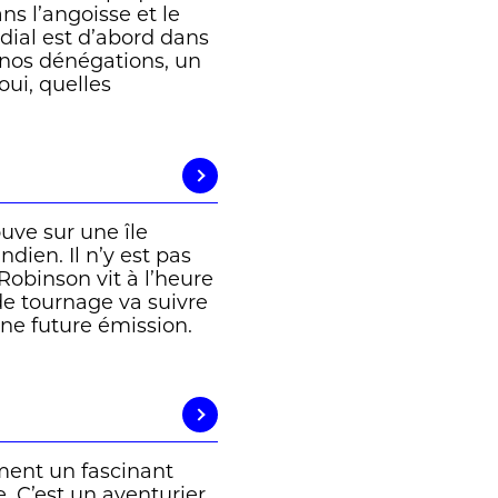
ns l’angoisse et le
ial est d’abord dans
s nos dénégations, un
 oui, quelles
uve sur une île
dien. Il n’y est pas
obinson vit à l’heure
 de tournage va suivre
une future émission.
ement un fascinant
. C’est un aventurier