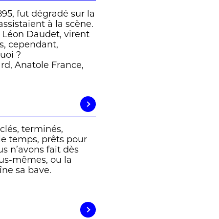
895, fut dégradé sur la
assistaient à la scène.
 Léon Daudet, virent
es, cependant,
uoi ?
rd, Anatole France,
clés, terminés,
 le temps, prêts pour
s n’avons fait dès
ous-mêmes, ou la
îne sa bave.