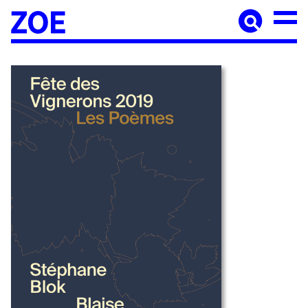
Accueil
À paraître
Catalogue
Auteur·ices
Agenda
Les éditions Zoé
Diffusion
Médiation culturelle
Manuscrits
Foreign rights
Contact
Mentions légales
Newsletter