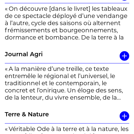
« On découvre [dans le livret] les tableaux
de ce spectacle déployé d’une vendange
à l’autre, cycle des saisons où alternent
frémissements et bourgeonnements,
dormance et bombance. De la terre à la
sève jusqu’aux amours à déguster, s’y
déploie un lyrisme habilement suspendu
Journal Agri
entre chant de la nature et ode aux
travailleurs viticoles. Une célébration
« A la manière d’une treille, ce texte
enracinée dans ces parchets penchés,
entremêle le régional et l’universel, le
teintée d’humour local, mais déployée
traditionnel et le contem­porain, le
vers l’universel en une geste qui n’est, au
concret et l’oni­rique. Un éloge des sens,
détour de quelques vers, pas sans
de la lenteur, du vivre­ ensemble, de la
évoquer celle d’un Jean Villard-Gilles. »
nature, du «repaysement». » S.P.
Terre & Nature
Un article de Thierry Raboud à lire en
entier
ici
« Véritable Ode à la terre et à la nature, les