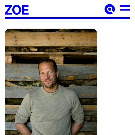
Accueil
À paraître
Catalogue
Auteur·ices
Agenda
Les éditions Zoé
Diffusion
Médiation culturelle
Manuscrits
Foreign rights
Contact
Mentions légales
Newsletter