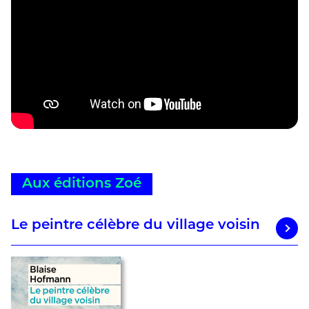
Aux éditions Zoé
Le peintre célèbre du village voisin