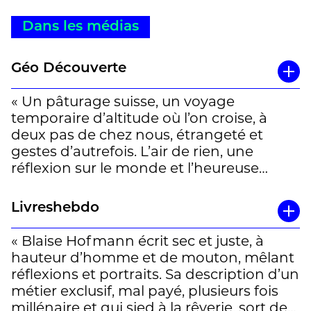
Dans les médias
Géo Découverte
« Un pâturage suisse, un voyage
temporaire d’altitude où l’on croise, à
deux pas de chez nous, étrangeté et
gestes d’autrefois. L’air de rien, une
réflexion sur le monde et l’heureuse
découverte d’un véritable écrivain. C’est
fin, plein de fraîcheur, cela dure le temps
Livreshebdo
d’une transhumance. » (Jean-Luc marty)
« Blaise Hofmann écrit sec et juste, à
hauteur d’homme et de mouton, mêlant
réflexions et portraits. Sa description d’un
métier exclusif, mal payé, plusieurs fois
millénaire et qui sied à la rêverie, sort de