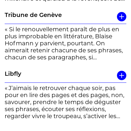
l’ordinaire et mérite donc la visite. » (Alain
Françon)
Tribune de Genève
« Si le renouvellement paraît de plus en
plus improbable en littérature, Blaise
Hofmann y parvient, pourtant. On
aimerait retenir chacune de ses phrases,
chacun de ses paragraphes, si
patiemment ciselés » (Pascal Gavillet)
Libfly
« J’aimais le retrouver chaque soir, pas
pour en lire des pages et des pages, non,
savourer, prendre le temps de déguster
ses phrases, écouter ses réflexions,
regarder vivre le troupeau, s’activer les
chiens, admirer le paysage. »