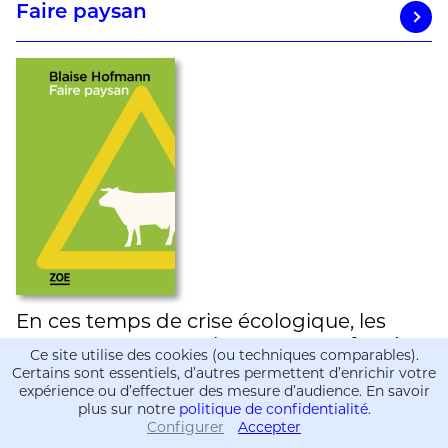
Faire paysan
En ces temps de crise écologique, les
paysans ont mauvaise presse. Le fossé se
Ce site utilise des cookies (ou techniques comparables).
creuse entre eux, qu’on accuse
Certains sont essentiels, d’autres permettent d’enrichir votre
expérience ou d’effectuer des mesure d’audience. En savoir
d’empoisonner la terre, et une
plus sur notre
politique de confidentialité
.
population urbaine qui aspire à une autre
Configurer
Accepter
Informations
Informations
relation à la nature mais ne distingue pas