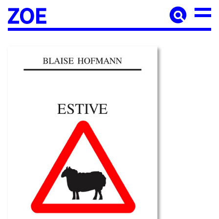
Accueil
À paraître
Catalogue
Auteur·ices
Agenda
Les éditions Zoé
Diffusion
Médiation culturelle
Manuscrits
Foreign rights
Contact
Mentions légales
Newsletter