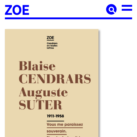
Accueil
À paraître
Catalogue
Auteur·ices
Agenda
Les éditions Zoé
Diffusion
Médiation culturelle
Manuscrits
Foreign rights
Contact
Mentions légales
Newsletter