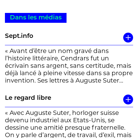
Dans les médias
Sept.info
« Avant d’être un nom gravé dans
l’histoire littéraire, Cendrars fut un
écrivain sans argent, sans certitude, mais
déjà lancé à pleine vitesse dans sa propre
invention. Ses lettres à Auguste Suter
révèlent un homme nerveux, brillant,
dépendant aussi d’un ami sculpteur que
Le regard libre
la postérité a laissé dans
l’ombre. » Apolonia M-E
« Avec Auguste Suter, horloger suisse
devenu industriel aux Etats-Unis, se
dessine une amitié presque fraternelle.
On y parle d’argent, de travail, d’exil, mais