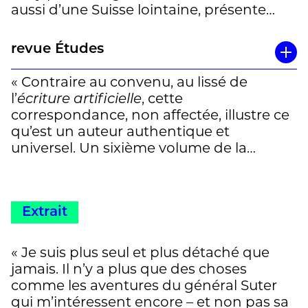
aussi d’une Suisse lointaine, présente
mais en creux. Cendrars s’y révèle
attentif, reconnaissant, parfois désarmé,
revue Études
loin de la posture flamboyante qui lui
colle à la peau. » Quentin Perissinotto
« Contraire au convenu, au lissé de
l’
écriture artificielle
, cette
correspondance, non affectée, illustre ce
qu’est un auteur authentique et
universel. Un sixième volume de la
collection rassemble les missives que
Blaise Cendrars (1887-1961), romancier,
conteur, poète, homme d’action, grand
Extrait
lecteur et inventeur hors normes, a
adressées à son camarade d’école
primaire et ami éternel, le sculpteur
« Je suis plus seul et plus détaché que
naturaliste suisse Auguste Suter (1887-
jamais. Il n’y a plus que des choses
1965). Leur complicité dialogue sur les
comme les aventures du général Suter
relations indispensables entre l’art et la
qui m’intéressent encore – et non pas sa