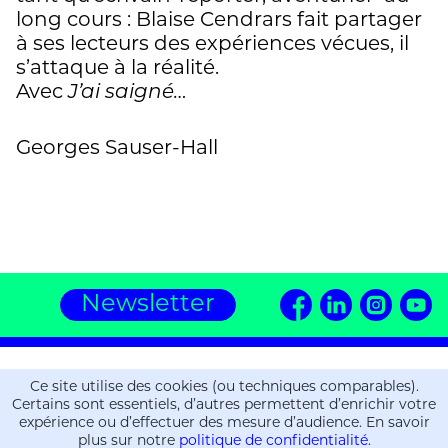
long cours : Blaise Cendrars fait partager
à ses lecteurs des expériences vécues, il
s’attaque à la réalité.
Avec
J’ai saigné…
Georges Sauser-Hall
Newsletter
Editions ZOE
Ce site utilise des cookies (ou techniques comparables).
16, chemin de la Gravière
Certains sont essentiels, d’autres permettent d’enrichir votre
CH-1225 Chêne-Bourg
expérience ou d’effectuer des mesure d’audience. En savoir
plus sur notre
politique de confidentialité
.
T.
+41 (0)22 309 36 06