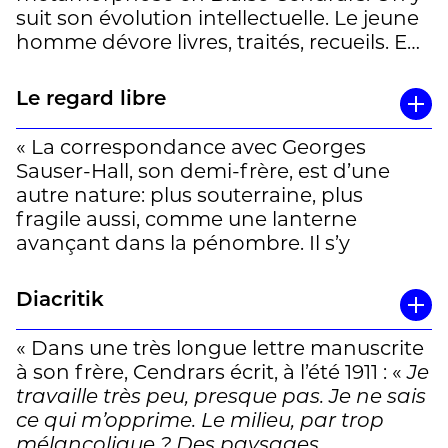
à celle d’un dialogue fraternel, rend son
suit son évolution intellectuelle. Le jeune
humanité à un géant de la littérature. »
homme dévore livres, traités, recueils. En
Michel Bolasell
autodidacte, il voyage, en Russie
notamment, fréquente les bibliothèques,
Le regard libre
lit assidûment la revue du
Mercure de
France
. Tout le passionne : Baudelaire,
« La correspondance avec Georges
Novalis, Walt Whitman, qu’il découvre à
Sauser-Hall, son demi-frère, est d’une
travers les travaux de Léon Bazalgette, et
autre nature: plus souterraine, plus
bien sûr Remy de Gourmont, qui
fragile aussi, comme une lanterne
exercera sur lui une influence profonde. II
avançant dans la pénombre. Il s’y
fonde avant la Première Guerre mondiale
esquisse un écrivain en gestation, qui
à Paris sa propre revue,
Les hommes
tâtonne, se cherche, confie ses
Diacritik
nouveaux
. Georges, quant à lui, poursuit
lassitudes, ses doutes, ses emballements.
sa brillante carrière de juriste
Cet échange intime fait office de
« Dans une très longue lettre manuscrite
international, tout en prenant soin de la
véritable laboratoire, où l’écriture se
à son frère, Cendrars écrit, à l’été 1911 : «
Je
situation de son frère cadet. » Charles
façonne à même les battements de
travaille très peu, presque pas. Je ne sais
Ficat
l’existence.
ce qui m’opprime. Le milieu, par trop
mélancolique ? Des paysages