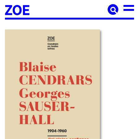
Accueil
À paraître
Catalogue
Auteur·ices
Agenda
Les éditions Zoé
Diffusion
Médiation culturelle
Manuscrits
Foreign rights
Contact
Mentions légales
Newsletter