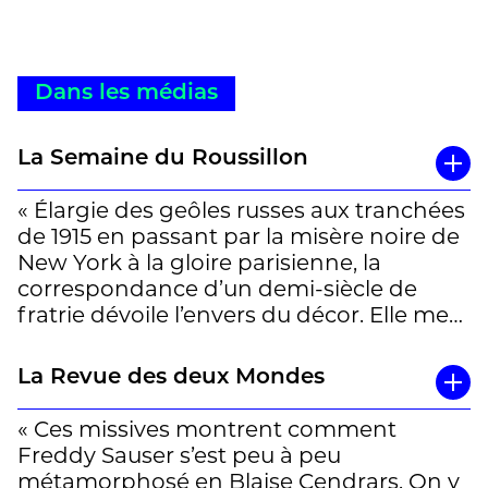
Dans les médias
La Semaine du Roussillon
« Élargie des geôles russes aux tranchées
de 1915 en passant par la misère noire de
New York à la gloire parisienne, la
correspondance d’un demi-siècle de
fratrie dévoile l’envers du décor. Elle met
en lumière le rôle crucial de Georges
Sauser-Hall, le frère de Blaise Cendrars,
La Revue des deux Mondes
qui a porté à bout de bras… et de fonds,
le génie vacillant de son cadet. Un
« Ces missives montrent comment
document exceptionnel qui en
Freddy Sauser s’est peu à peu
substituant l’image romantique du poète
métamorphosé en Blaise Cendrars. On y