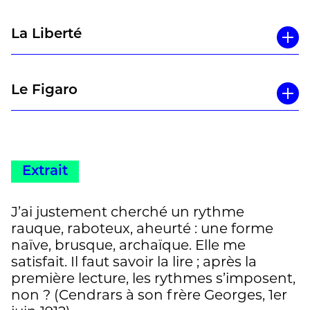
pas se contenter de le survoler ! »
Un article de Christian Rosset à lire
La Liberté
ici
Le Figaro
Extrait
J’ai justement cherché un rythme
rauque, raboteux, aheurté : une forme
naïve, brusque, archaïque. Elle me
satisfait. Il faut savoir la lire ; après la
première lecture, les rythmes s’imposent,
non ? (Cendrars à son frère Georges, 1er