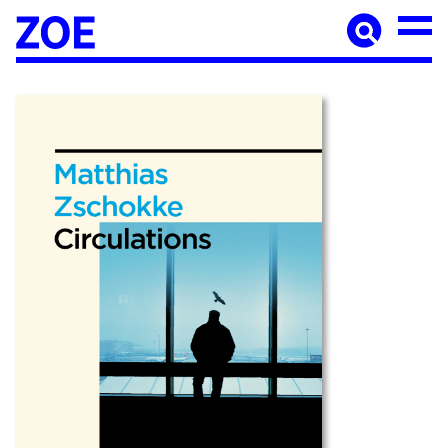
Accueil
À paraître
Catalogue
Auteur·ices
Agenda
Les éditions Zoé
Diffusion
Médiation culturelle
Manuscrits
Foreign rights
Contact
Mentions légales
Newsletter