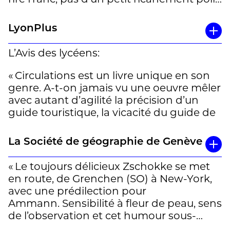
Il faut assumer donc. » (Lisbeth
Koutchoumoff)
LyonPlus
L’Avis des lycéens:
« Circulations est un livre unique en son
genre. A-t-on jamais vu une oeuvre mêler
avec autant d’agilité la précision d’un
guide touristique, la vicacité du guide de
voyage et le regard attentif du poète?
Matthias Zschokke nous surprend de
La Société de géographie de Genève
Porto à Pétra, de Zurich à Amman, de
New York à Coire, petite station de ski
« Le toujours délicieux Zschokke se met
des Alpes suisses. Hétéroclite, précis,
en route, de Grenchen (SO) à New-York,
attentif à la singularité des lieux, l’auteur
avec une prédilection pour
s’ouvre à la compréhension du monde,
Ammann. Sensibilité à fleur de peau, sens
par la description des villes traversées,
de l’observation et cet humour sous-
des habitudes sociales, de la
jacent qui lui est propre caractérisent ces