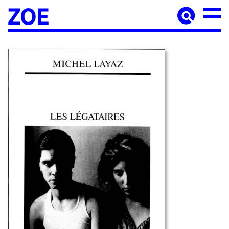
Accueil
À paraître
Catalogue
Auteur·ices
Agenda
Les éditions Zoé
Diffusion
Médiation culturelle
Manuscrits
Foreign rights
Contact
Mentions légales
Newsletter