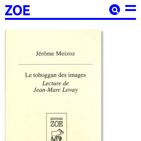
Accueil
À paraître
Catalogue
Auteur·ices
Agenda
Les éditions Zoé
Diffusion
Médiation culturelle
Manuscrits
Foreign rights
Contact
Mentions légales
Newsletter