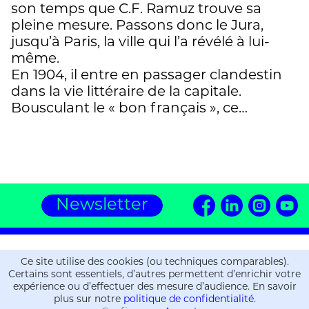
son temps que C.F. Ramuz trouve sa
pleine mesure. Passons donc le Jura,
jusqu’à Paris, la ville qui l’a révélé à lui-
même.
En 1904, il entre en passager clandestin
dans la vie littéraire de la capitale.
Bousculant le « bon français », ce…
Newsletter
Editions ZOE
Ce site utilise des cookies (ou techniques comparables).
16, chemin de la Gravière
Certains sont essentiels, d’autres permettent d’enrichir votre
CH-1225 Chêne-Bourg
expérience ou d’effectuer des mesure d’audience. En savoir
plus sur notre
politique de confidentialité
.
T.
+41 (0)22 309 36 06