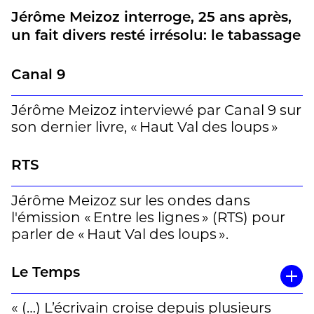
Jérôme Meizoz interroge, 25 ans après,
un fait divers resté irrésolu: le tabassage
violent d’un militant écologiste. D’où
vient cette violence, et ce silence qui
Canal 9
l’entoure?
Jérôme Meizoz interviewé par Canal 9 sur
son dernier livre, « Haut Val des loups »
D’où est venue une telle haine? Une nuit
RTS
de février 1991, un jeune militant
écologiste est passé sévèrement,
Jérôme Meizoz sur les ondes dans
méthodiquement, à tabac par plusieurs
l'émission « Entre les lignes » (RTS) pour
inconnus, chez lui, dans son chalet d’une
parler de « Haut Val des loups ».
station valaisanne. La police n’élucidera
jamais l’affaire. Les coupables ne seront
ni désignés, ni inquiétés. Vingt-cinq ans
Le Temps
plus tard, Jérôme Meizoz revient gratter
la plaie de cet authentique fait divers.
« (…) L’écrivain croise depuis plusieurs