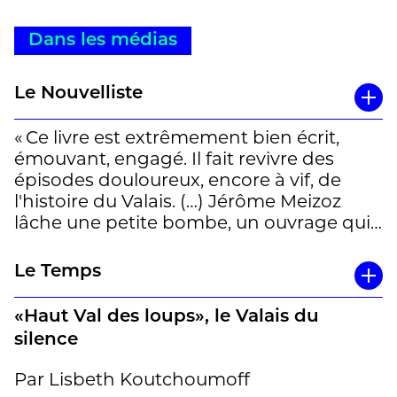
Dans les médias
Le Nouvelliste
« Ce livre est extrêmement bien écrit,
émouvant, engagé. Il fait revivre des
épisodes douloureux, encore à vif, de
l'histoire du Valais. (…) Jérôme Meizoz
lâche une petite bombe, un ouvrage qui
va faire du bruit, lancer le débat, peut-
être jouer un rôle de catalyseur. » Rafael
Le Temps
Wasem-Matos dans « Le Nouvelliste »,
29.01.15
«Haut Val des loups», le Valais du
silence
Par Lisbeth Koutchoumoff