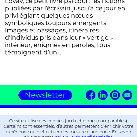
Lovay, ce petit livre parcourt les fictions
publiées par l’écrivain jusqu’à ce jour en
privilégiant quelques nœuds
symboliques toujours émergents.
Images et passages, itinéraires
d’individus pris dans leur « vertige »
intérieur, énigmes en paroles, tous
témoignent d’un…
Newsletter
Editions ZOE
Ce site utilise des cookies (ou techniques comparables).
16, chemin de la Gravière
Certains sont essentiels, d’autres permettent d’enrichir votre
CH-1225 Chêne-Bourg
expérience ou d’effectuer des mesure d’audience. En savoir