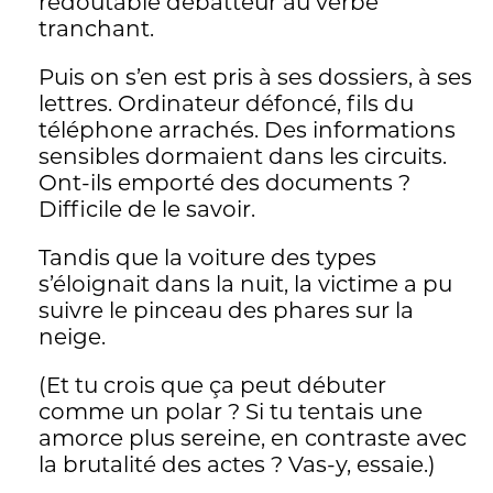
redoutable débatteur au verbe
Alors Jérôme Meizoz remonte, à pas
tranchant.
comptés toujours, à ces années 1990. Et
Puis on s’en est pris à ses dossiers, à ses
puis plus loin encore. Il a connu le Jeune
lettres. Ordinateur défoncé, fils du
Homme. Avec d’autres, filles et garçons,
téléphone arrachés. Des informations
ils lisaient les textes du «Poète des cimes
sensibles dormaient dans les circuits.
blanches», Maurice Chappaz, qui
Ont-ils emporté des documents ?
pourfendait, haut et fort, les spéculateurs,
Difficile de le savoir.
« maquereaux» de la Nature. La jeune
bande collait des affiches, de nuit, dans
Tandis que la voiture des types
les rues coites des villages: «Abolissons
s’éloignait dans la nuit, la victime a pu
l’armée! Pour une politique globale de
suivre le pinceau des phares sur la
paix!» Remonter ainsi le cours des choses
neige.
ne va pas de soi. «Reprenons», lance
l’auteur maintes fois. Maître des proses
(Et tu crois que ça peut débuter
poétiques, Jérôme Meizoz tourne ainsi les
comme un polar ? Si tu tentais une
pages de l’album personnel et familial. La
amorce plus sereine, en contraste avec
Nature, «son obstination de graines»,
la brutalité des actes ? Vas-y, essaie.)
apaise les douleurs de l’enfant, après la