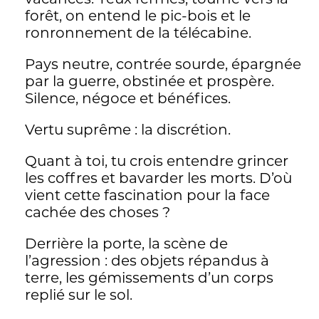
français et qu’il avait trouvé refuge en
forêt, on entend le pic-bois et le
Valais, comme d’autres activistes bruns,
ronronnement de la télécabine.
après la guerre. Sur un autre plan, la
longue lutte des habitants du Val contre
Pays neutre, contrée sourde, épargnée
la nature, contre ses débordements,
par la guerre, obstinée et prospère.
contre sa mainmise, rend inaudibles les
Silence, négoce et bénéfices.
discours de préservation écologistes.
Vertu suprême : la discrétion.
Par touches et courts chapitres, avec
pour seuls en-têtes les années, Jérôme
Quant à toi, tu crois entendre grincer
Meizoz met aussi en écho le tabassage
les coffres et bavarder les morts. D’où
du militant écologiste de 1991 avec
vient cette fascination pour la face
d’autres épisodes de violence où la
cachée des choses ?
justice valaisanne a été contournée ou
Derrière la porte, la scène de
n’a pas pu passer: en 2006, un loup est
l’agression : des objets répandus à
abattu malgré l’interdiction; et puis,
terre, les gémissements d’un corps
l’affaire du petit Luca, fils de propriétaires
replié sur le sol.
italiens d’un restaurant de station,
retrouvé nu, battu et inconscient dans la