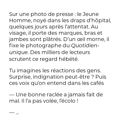
neige et qui en restera tétraplégique. Les
coupables, là encore, n’ont pas été
Sur une photo de presse : le Jeune
inquiétés, protégés par un épais édredon
Homme, noyé dans les draps d’hôpital,
de silence. Cette mise en parallèle,
quelques jours après l’attentat. Au
terrible, constitue sans doute l’apport le
visage, il porte des marques, bras et
plus incisif et dérangeant du livre. Et la
jambes sont plâtrés. D’un œil morne, il
chape se referme devant les armes
fixe le photographe du
Quotidien-
dérisoires de l’écrivain. On retient l’effroi
. Des milliers de lecteurs
unique
et la retenue aussi. Sert-elle à contenir la
scrutent ce regard hébété.
colère qui ne mène à rien si ce n’est à
hurler, comme le fait Jérôme Meizoz,
Tu imagines les réactions des gens.
contre l’abattage de marronniers
Surprise, indignation peut-être ? Puis
centenaires à un moment du livre? Peut-
ces voix qu’on entend dans les cafés
être. Cette retenue, omniprésente, donne
à sentir, plus fortement encore, le poids
— Une bonne raclée a jamais fait de
du silence.
mal. Il l’a pas volée, l’écolo !
— …