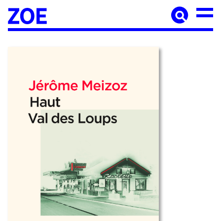
Accueil
À paraître
Catalogue
Auteur·ices
Agenda
Les éditions Zoé
Diffusion
Médiation culturelle
Manuscrits
Foreign rights
Contact
Mentions légales
Newsletter