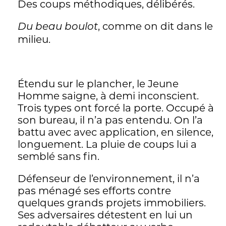
Des coups méthodiques, délibérés.
plutôt de regarder la chape de silence
s’abattre et ne plus bouger. De la dire,
, comme on dit dans le
Du beau boulot
simplement. Pas plus. Chaque élan,
milieu.
«cette fois tu t’es juré que les coups
portés au Jeune Homme ne resteraient
pas impunis», bute contre une masse.
Celle du ridicule, de l’impossibilité, de la
Étendu sur le plancher, le Jeune
violence: «Au passage, n’oublie pas que
Homme saigne, à demi inconscient.
Don Quichotte s’est rêvé justicier. Et qu’il
Trois types ont forcé la porte. Occupé à
a finalement perdu les pédales».
son bureau, il n’a pas entendu. On l’a
Plusieurs fois l’ironie vient saper les
battu avec avec application, en silence,
grandes déclarations, les grandes
longuement. La pluie de coups lui a
phrases des années de jeunesse mais
semblé sans fin.
aussi poser les limites de la démarche
Défenseur de l’environnement, il n’a
d’aujourd’hui, celle du livre en train de
pas ménagé ses efforts contre
s’écrire. La démarche documentaire et la
quelques grands projets immobiliers.
démarche littéraire butent de concert sur
Ses adversaires détestent en lui un
leurs propres limites. Alors quoi?