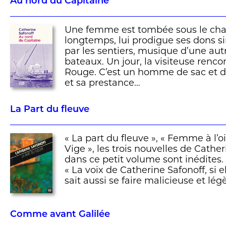
Au nord du Capitaine
Une femme est tombée sous le char
longtemps, lui prodigue ses dons 
par les sentiers, musique d’une autr
bateaux. Un jour, la visiteuse renco
Rouge. C’est un homme de sac et de
et sa prestance…
La Part du fleuve
« La part du fleuve », « Femme à l’o
Vige », les trois nouvelles de Cathe
dans ce petit volume sont inédites.
« La voix de Catherine Safonoff, si e
sait aussi se faire malicieuse et lé
Comme avant Galilée