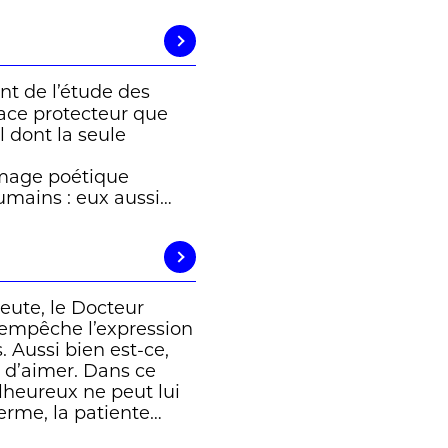
nt de l’étude des
pace protecteur que
l dont la seule
mage poétique
umains : eux aussi…
ute, le Docteur
, empêche l’expression
. Aussi bien est-ce,
e d’aimer. Dans ce
alheureux ne peut lui
terme, la patiente…