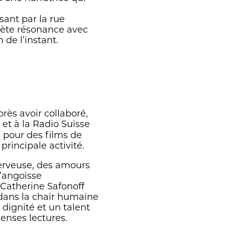
ant par la rue
crète résonance avec
 de l’instant.
rès avoir collaboré,
et à la Radio Suisse
s pour des films de
rincipale activité.
nerveuse, des amours
l’angoisse
 Catherine Safonoff
 dans la chair humaine
c dignité et un talent
enses lectures.