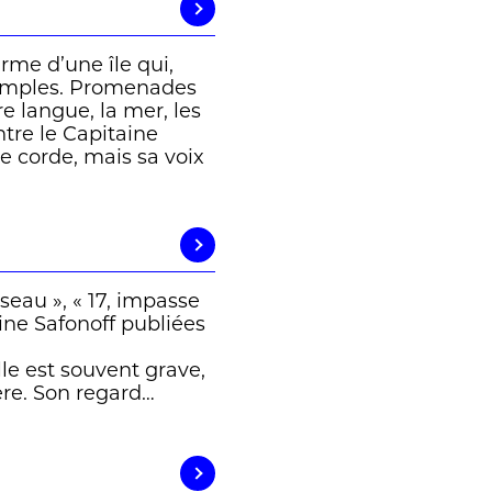
me d’une île qui,
simples. Promenades
e langue, la mer, les
ntre le Capitaine
 corde, mais sa voix
iseau », « 17, impasse
rine Safonoff publiées
lle est souvent grave,
gère. Son regard…