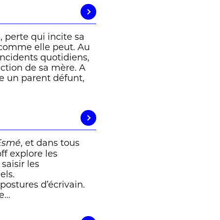
perte qui incite sa
é comme elle peut. Au
incidents quotidiens,
ection de sa mère. A
re un parent défunt,
, et dans tous
’Esmé
ff explore les
aisir les
els.
 postures d’écrivain.
ue…