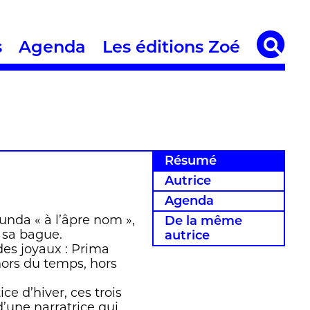
s
Agenda
Les éditions Zoé
Résumé
Autrice
Agenda
unda « à l’âpre nom »,
De la même
e sa bague.
autrice
des joyaux : Prima
hors du temps, hors
ce d’hiver, ces trois
d’une narratrice qui