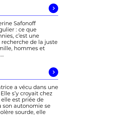
erine Safonoff
gulier : ce que
nnies, c’est une
recherche de la juste
amille, hommes et
 …
atrice a vécu dans une
lle s’y croyait chez
 elle est priée de
où son autonomie se
lère sourde, elle