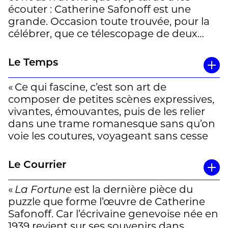
écouter : Catherine Safonoff est une
grande. Occasion toute trouvée, pour la
célébrer, que ce télescopage de deux
récits publiés concomitamment, cueillis à
chaque extrémité de sa carrière. Le
Le Temps
premier (
La Part d’Esmé
) et le dernier (
La
Fortune
), écrits à presque un demi-siècle
« Ce qui fascine, c’est son art de
d’intervalle, d’une même eau vive,
composer de petites scènes expressives,
limpide, chahuteuse, extraite de son
vivantes, émouvantes, puis de les relier
intarissable puits autobiographique.
dans une trame romanesque sans qu’on
Dans quel ordre les lire ? Permettez une
voie les coutures, voyageant sans cesse
suggestion hardie : incorporer les deux,
aussi bien dans le temps que dans
absorber dix lignes de l’un, découper dix
l’espace.
Le Courrier
lignes de l’autre, ivresse et clairvoyance
garanties. Car une vie n’est pas une frise
(…)
«
La Fortune
est la dernière pièce du
chronologique mais un tourbillon
puzzle que forme l’œuvre de Catherine
intérieur défiant le temps. (…)
Écrire, pour elle, c’est outrepasser des
Safonoff. Car l’écrivaine genevoise née en
L’écriture de Catherine Safonoff,
limites. Désobéir. « Non, depuis le début,
1939 revient sur ses souvenirs dans