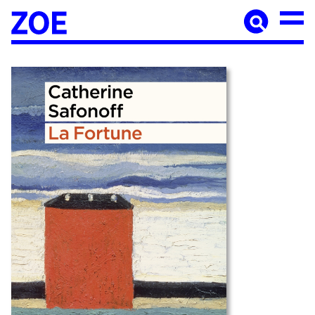
Accueil
À paraître
Catalogue
Auteur·ices
Agenda
Les éditions Zoé
Diffusion
Médiation culturelle
Manuscrits
Foreign rights
Contact
Mentions légales
Newsletter