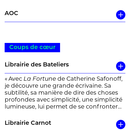
AOC
Coups de cœur
Librairie des Bateliers
« Avec
La Fortune
de Catherine Safonoff,
je découvre une grande écrivaine. Sa
subtilité, sa manière de dire des choses
profondes avec simplicité, une simplicité
lumineuse, lui permet de se confronter
aux non-dits avec un humour rare. » Afifa
Monkachi
Librairie Carnot