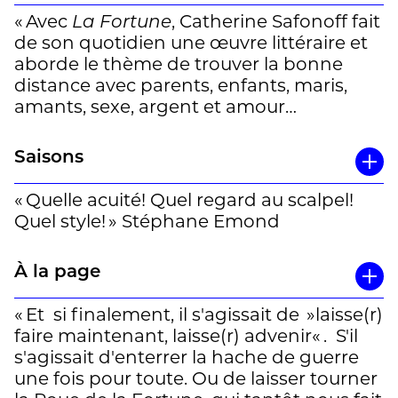
« Avec
La Fortune
, Catherine Safonoff fait
de son quotidien une œuvre littéraire et
aborde le thème de trouver la bonne
distance avec parents, enfants, maris,
amants, sexe, argent et amour…
C'est avec l'écriture que Catherine
Saisons
Safonoff réussit à affronter son destin.
Une écriture vive, rapide, tendue, une
« Quelle acuité! Quel regard au scalpel!
écriture cash dit son éditrice suisse !! »
Quel style! » Stéphane Emond
À la page
« Et si finalement, il s'agissait de »laisse(r)
faire maintenant, laisse(r) advenir« . S'il
s'agissait d'enterrer la hache de guerre
une fois pour toute. Ou de laisser tourner