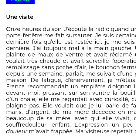
Une visite
Onze heures du soir. J’écoute la radio quand u
porte-fenêtre me fait sursauter. Je suis certain
dernière fois qu’elle est restée ici, je me suis
dernière. J’ai toujours mal à la main gauche. U
plainte de maux de ventre et avait réclamé un
voulait très chaude et avait surveillé l’opératio
remplissage sans poche d’air, le bouchon fermait
depuis une semaine, parlait, me suivait d’une p
maison. De fatigue, d’énervement, je m’étais
Franca recommandait un emplâtre d’oignon im
devant moi, pressant sur son ventre la bouil
d’un châle, elle me regardait avec curiosité,
plaigne pas. Elle voulait que je lui parle de fa
maris, d’argent, de ma mère décédée en mai 
beaucoup de sa mère, avec qui elle vivait, d
souffredouleur, enfant. L’expression un p
m’avait frappée. Ma visiteuse répétait qu
douleur