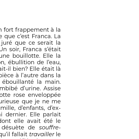
n fort frappement à la
e que c’est Franca. La
 juré que ce serait la
n soir, Franca s’était
e bouillotte. Elle la
n, ébullition de l’eau,
-il bien? Elle était là
ièce à l’autre dans la
 ébouillanté la main.
bibé d’urine. Assise
lotte rose enveloppée
 curieuse que je ne me
mille, d’enfants, d’ex-
dernier. Elle parlait
ont elle avait été le
eu désuète de
souffre-
’il fallait
le
travailler