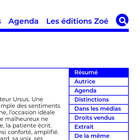
s
Agenda
Les éditions Zoé
Résumé
Autrice
Agenda
teur Ursus. Une
Distinctions
simple des sentiments
Dans les médias
me, l’occasion idéale
Droits vendus
 de malheureux ne
, la patiente écrit.
Extrait
si conforté, amplifié.
De la même
rd, sa voix, ses