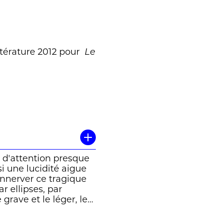
ttérature 2012 pour
Le
d'attention presque
si une lucidité aigue
innerver ce tragique
r ellipses, par
 grave et le léger, les
s lourds. (Véronique