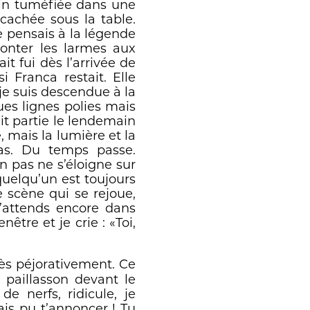
ain tuméfiée dans une
 cachée sous la table.
e pensais à la légende
 monter les larmes aux
ait fui dès l’arrivée de
i Franca restait. Elle
 je suis descendue à la
ques lignes polies mais
ait partie le lendemain
 mais la lumière et la
pas. Du temps passe.
un pas ne s’éloigne sur
 quelqu’un est toujours
le scène qui se rejoue,
J’attends encore dans
être et je crie : «Toi,
rès péjorativement. Ce
 paillasson devant le
e nerfs, ridicule, je
ais pu t’annoncer ! Tu