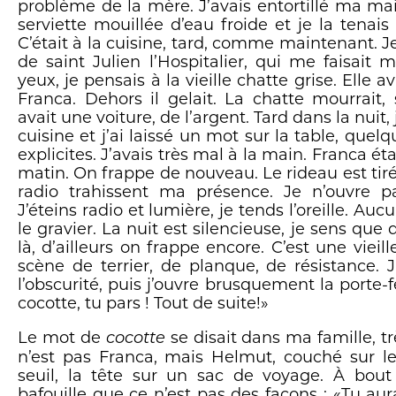
problème de la mère. J’avais entortillé ma m
serviette mouillée d’eau froide et je la tenais
C’était à la cuisine, tard, comme maintenant. J
de saint Julien l’Hospitalier, qui me faisait
yeux, je pensais à la vieille chatte grise. Elle av
Franca. Dehors il gelait. La chatte mourrait, s
avait une voiture, de l’argent. Tard dans la nuit,
cuisine et j’ai laissé un mot sur la table, quel
explicites. J’avais très mal à la main. Franca ét
matin. On frappe de nouveau. Le rideau est tiré,
radio trahissent ma présence. Je n’ouvre 
J’éteins radio et lumière, je tends l’oreille. Auc
le gravier. La nuit est silencieuse, je sens que
là, d’ailleurs on frappe encore. C’est une vieil
scène de terrier, de planque, de résistance. 
l’obscurité, puis j’ouvre brusquement la porte-fen
cocotte, tu pars ! Tout de suite!»
Le mot de
se disait dans ma famille, t
cocotte
n’est pas Franca, mais Helmut, couché sur le
seuil, la tête sur un sac de voyage. À bout d
bafouille que ce n’est pas des façons : «Tu aur