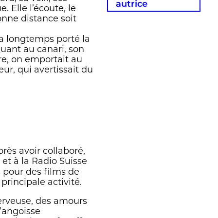
autrice
 Elle l’écoute, le
 bonne distance soit
i a longtemps porté la
. Quant au canari, son
re, on emportait au
ur, qui avertissait du
rès avoir collaboré,
et à la Radio Suisse
s pour des films de
rincipale activité.
nerveuse, des amours
l’angoisse