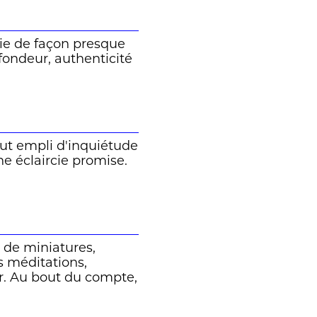
llie de façon presque
fondeur, authenticité
out empli d'inquiétude
une éclaircie promise.
 de miniatures,
s méditations,
sir. Au bout du compte,