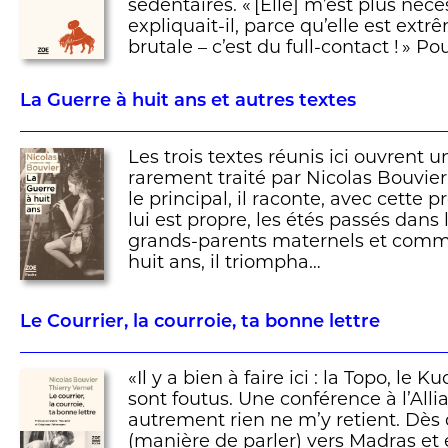
sédentaires. « [Elle] m’est plus néce
expliquait-il, parce qu’elle est ext
brutale – c’est du full-contact ! » Pou
La Guerre à huit ans et autres textes
Les trois textes réunis ici ouvrent u
rarement traité par Nicolas Bouvier
le principal, il raconte, avec cette 
lui est propre, les étés passés dans 
grands-parents maternels et comme
huit ans, il triompha…
Le Courrier, la courroie, ta bonne lettre
«Il y a bien à faire ici : la Topo, le 
sont foutus. Une conférence à l’Alli
autrement rien ne m’y retient. Dès 
(manière de parler) vers Madras et e