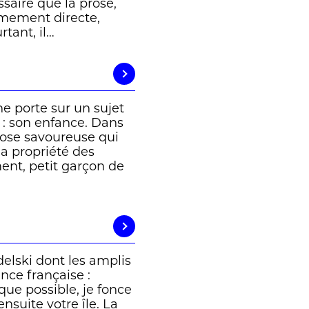
ssaire que la prose,
rêmement directe,
rtant, il…
ne porte sur un sujet
 : son enfance. Dans
prose savoureuse qui
la propriété des
nt, petit garçon de
Kudelski dont les amplis
ance française :
que possible, je fonce
nsuite votre île. La