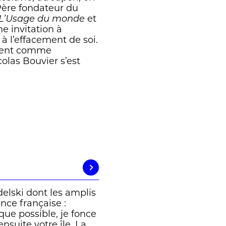
 Père fondateur du
L’Usage du monde
et
ne invitation à
 à l’effacement de soi.
ement comme
olas Bouvier s’est
Kudelski dont les amplis
ance française :
que possible, je fonce
nsuite votre île. La