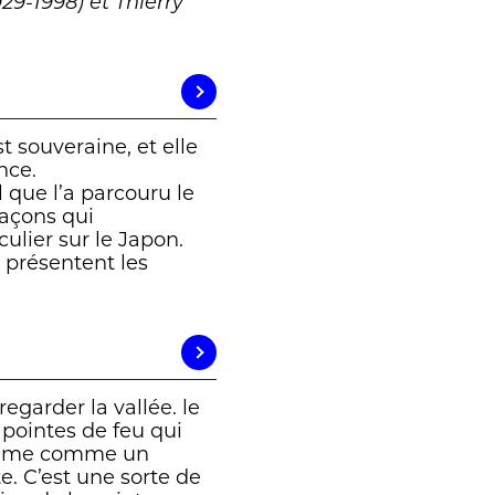
929-1998) et Thierry
t souveraine, et elle
nce.
l que l’a parcouru le
 façons qui
ulier sur le Japon.
s présentent les
egarder la vallée. le
s pointes de feu qui
 fume comme un
e. C’est une sorte de