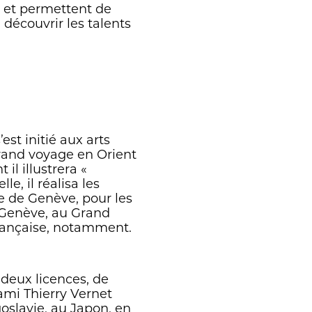
r et permettent de
 découvrir les talents
st initié aux arts
grand voyage en Orient
il illustrera «
e, il réalisa les
e de Genève, pour les
 Genève, au Grand
Française, notamment.
 deux licences, de
 ami Thierry Vernet
oslavie, au Japon, en