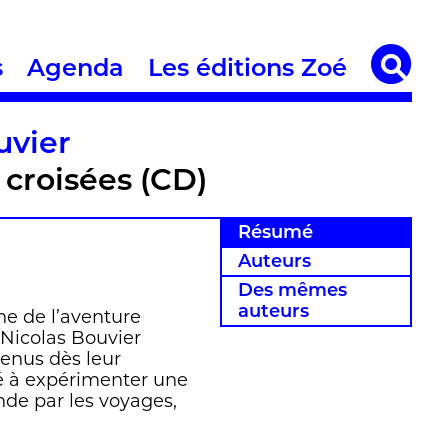
s
Agenda
Les éditions Zoé
uvier
croisées (CD)
Résumé
Auteurs
Des mêmes
auteurs
e de l’aventure
 Nicolas Bouvier
tenus dès leur
hé à expérimenter une
nde par les voyages,