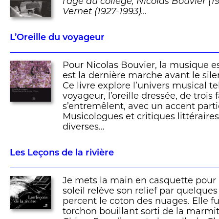
l’âge du collège, Nicolas Bouvier (1
Vernet (1927-1993)…
L’Oreille du voyageur
Pour Nicolas Bouvier, la musique es
est la dernière marche avant le sile
Ce livre explore l’univers musical te
voyageur, l’oreille dressée, de trois
s’entremêlent, avec un accent partic
Musicologues et critiques littéraire
diverses…
Les Leçons de la rivière
Je mets la main en casquette pour r
soleil relève son relief par quelque
percent le coton des nuages. Elle
torchon bouillant sorti de la marmit