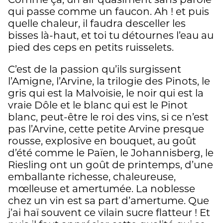
Comme ça, un air quasiment sans parole
qui passe comme un faucon. Ah ! et puis
quelle chaleur, il faudra desceller les
bisses là-haut, et toi tu détournes l’eau au
pied des ceps en petits ruisselets.
C’est de la passion qu’ils surgissent
l’Amigne, l’Arvine, la trilogie des Pinots, le
gris qui est la Malvoisie, le noir qui est la
vraie Dôle et le blanc qui est le Pinot
blanc, peut-être le roi des vins, si ce n’est
pas l’Arvine, cette petite Arvine presque
rousse, explosive en bouquet, au goût
d’été comme le Païen, le Johannisberg, le
Riesling ont un goût de printemps, d’une
emballante richesse, chaleureuse,
mœlleuse et amertumée. La noblesse
chez un vin est sa part d’amertume. Que
j’ai haï souvent ce vilain sucre flatteur ! Et