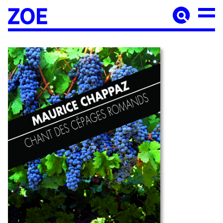
Accueil
À paraître
Catalogue
Auteur·ices
Agenda
Les éditions Zoé
Diffusion
Médiation culturelle
Manuscrits
Foreign rights
Contact
Mentions légales
Newsletter