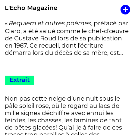
Claro, écrit: «
A la consommation des
L'Echo Magazine
siècles, le poète oppose la consumation
des jours, en une gerbe aussi savante
«
, préfacé par
Requiem et autres poèmes
que fiévreuse – que seule la neige de la
Claro, a été salué comme le chef-d’œuvre
» » François
de Gustave Roud lors de sa publication
page a le pouvoir d’apaiser.
Angelier
en 1967. Ce recueil, dont l’écriture
démarra lors du décès de sa mère, est
constitué de proses poétiques dans
lesquelles les ruminations de l’auteur
éclairent son intimité, ses impressions,
Extrait
ses pas dans la campagne du Jorat, sa
voix intérieure. C’est une forêt de signes
dans laquelle on chemine les sens en
Non pas cette neige d’une nuit sous le
alerte, sur le point de céder « aux appels
pâle soleil rose, où le regard au lacs de
venus d’un ailleurs indubitable ». »
mille signes déchiffre avec ennui les
Thibaut Kaeser
feintes, les chasses, les famines de tant
de bêtes glacées! Qu’ai-je à faire de ces
traces trop pareilles à celles des