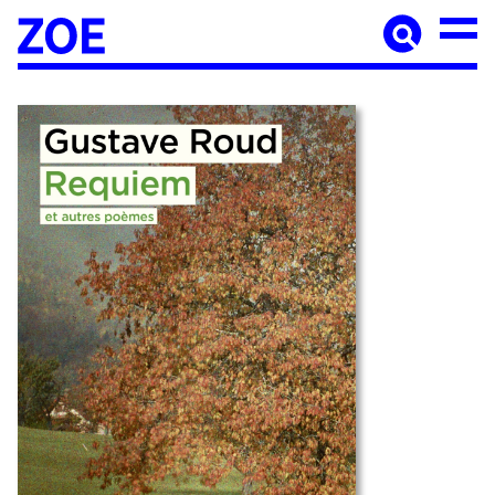
Accueil
À paraître
Catalogue
Auteur·ices
Agenda
Les éditions Zoé
Diffusion
Médiation culturelle
Manuscrits
Foreign rights
Contact
Mentions légales
Newsletter