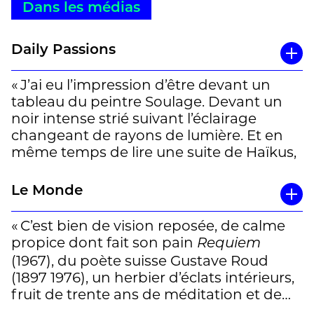
Dans les médias
Daily Passions
« J’ai eu l’impression d’être devant un
tableau du peintre Soulage. Devant un
noir intense strié suivant l’éclairage
changeant de rayons de lumière. Et en
même temps de lire une suite de Haïkus,
une succession d’impressions, de
ressentis difficilement exprimables
Le Monde
autrement que par les mots choisis et
ordonnés selon le désir de l’auteur. »
« C’est bien de vision reposée, de calme
propice dont fait son pain
Requiem
Une chronique de Noé Gaillard à lire
ici
(1967), du poète suisse Gustave Roud
(1897 1976), un herbier d’éclats intérieurs,
fruit de trente ans de méditation et de
collecte visionnaire, dont son préfacier,