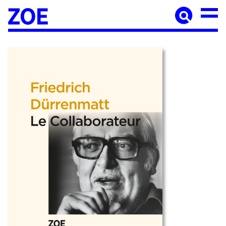
Accueil
À paraître
Catalogue
Auteur·ices
Agenda
Les éditions Zoé
Diffusion
Médiation culturelle
Manuscrits
Foreign rights
Contact
Mentions légales
Newsletter