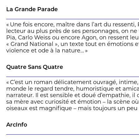
La Grande Parade
« Une fois encore, maître dans l’art du ressenti
lecteur au plus près de ses personnages, on ne
Pia, Carlo Weiss ou encore Agon, on ressent le
« Grand National », un texte tout en émotions e
violence et ode à la nature… »
Une chronique de Serge Bressan à lire en entie
Quatre Sans Quatre
« C’est un roman délicatement ouvragé, intime, 
monde le regard tendre, humoristique et amical
narrateur. Il est sensible et doué d’empathie, il
sa mère avec curiosité et émotion – la scène où
oiseaux est magnifique – mais toujours un peu 
lisière du cadre, légèrement hors champ. »
ArcInfo
Une chronique de Dance Flore à lire en entier
i