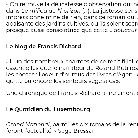
« On retrouve la délicatesse d'observation qui 
dans
Le milieu de l'horizon
(…). La justesse sen
impressionne mine de rien, dans ce roman qui s
apaisante des jardins cultivés, qu'ils soient sec
presque aussi consolatrice que cette «
douceur
de pâte de fruits à base de chanvre dont l'exilé 
traditionnelle du pays laissé derrière lui. » Vér
Le blog de Francis Richard
« L'un des nombreux charmes de ce récit filial, 
essentielles que le narrateur de Roland Buti res
les choses : l'odeur d'humus des livres d'Agon, 
quitté ou encore les senteurs végétales ».
Une chronique de Francis Richard à lire en enti
Le Quotidien du Luxembourg
Grand National
, parmi les dix romans de la ren
feront l’actualité. » Sege Bressan