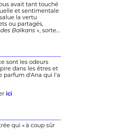
nous avait tant touché
suelle et sentimentale
alue la vertu
rets ou partagés,
 des Balkans
», sorte
a rapporté la recette
onique Rossignol
ce sont les odeurs
pire dans les êtres et
le parfum d'Ana qui l'a
er
ici
trée qui « à coup sûr