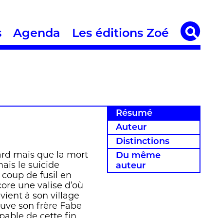
s
Agenda
Les éditions Zoé
Résumé
Auteur
Distinctions
gard mais que la mort
Du même
ais le suicide
auteur
n coup de fusil en
core une valise d’où
evient à son village
rouve son frère Fabe
upable de cette fin