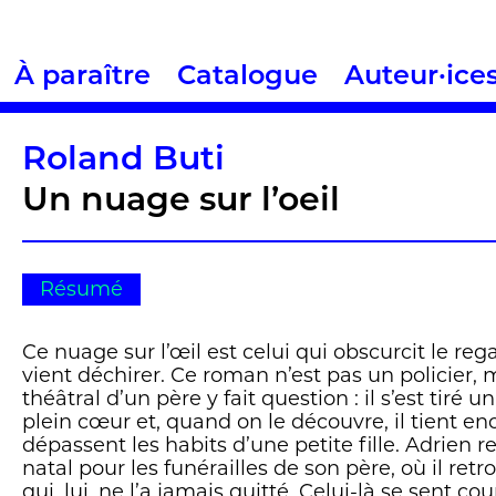
À paraître
Catalogue
Auteur·ice
Roland Buti
Un nuage sur l’oeil
Résumé
Ce nuage sur l’œil est celui qui obscurcit le re
vient déchirer. Ce roman n’est pas un policier, m
théâtral d’un père y fait question : il s’est tiré u
plein cœur et, quand on le découvre, il tient en
dépassent les habits d’une petite fille. Adrien r
natal pour les funérailles de son père, où il ret
qui, lui, ne l’a jamais quitté. Celui-là se sent co