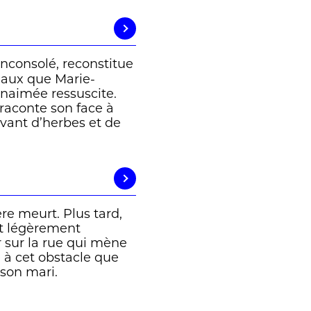
 inconsolé, reconstitue
eaux que Marie-
enaimée ressuscite.
raconte son face à
vant d’herbes et de
re meurt. Plus tard,
it légèrement
r sur la rue qui mène
e à cet obstacle que
 son mari.