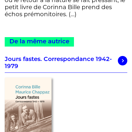
où le retour à la nature se fait pressant, le
petit livre de Corinna Bille prend des
échos prémonitoires. (…)
Ce roman est avant tout l’histoire
bouleversante, aux accents d’un conte
merveilleux, d’une petite fille qui a perdu
De la même autrice
la tendresse d’une mère, morte trop tôt,
et a été chassée par sa belle-mère
Jours fastes. Correspondance 1942-
jalouse, sous le pieux prétextes. (…)
1979
Un roman du territoire de la vallée du
Rhône, mais aussi celui d’une humanité
face à la vie, à la mort, qui explore le
rapport des hommes à la nature, et des
hommes entre eux. » Laurence de Coulon