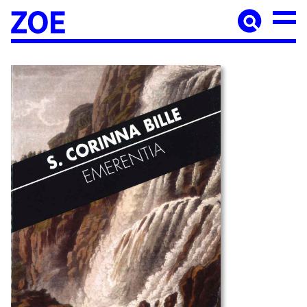
Accueil
À paraître
Catalogue
Auteur·ices
Agenda
Les éditions Zoé
Diffusion
Médiation culturelle
Manuscrits
Foreign rights
Contact
Mentions légales
Newsletter