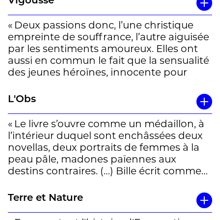
Vigousse
« Deux passions donc, l’une christique
empreinte de souffrance, l’autre aiguisée
par les sentiments amoureux. Elles ont
aussi en commun le fait que la sensualité
des jeunes héroïnes, innocente pour
Emerentia et troublante chez Virginia, se
heurte au dogmatisme catholique et à la
L'Obs
culpabilité chrétienne.
« Le livre s’ouvre comme un médaillon, à
Si S. Corinna Bille n’était pas une
l’intérieur duquel sont enchâssées deux
féministe déclarée, ses deux textes font
novellas, deux portraits de femmes à la
aujourd’hui résonner (et même
peau pâle, madones païennes aux
raisonner) notre actualité appauvrie par
destins contraires. (…) Bille écrit comme
des revendications façon #MeToo. Son
un peintre, sature sa prose de pourpre,
écriture poétique, qui mêle la nature et
de vert et d’or, et oppose aux rigueurs du
Terre et Nature
les émotions dans le regard apprenant
Valais sa sensuelle luxuriance. » Elisabeth
de ces deux femmes en devenir, peut
Philippe