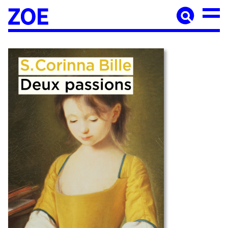
Accueil
À paraître
Catalogue
Auteur·ices
Agenda
Les éditions Zoé
Diffusion
Médiation culturelle
Manuscrits
Foreign rights
Contact
Mentions légales
Newsletter