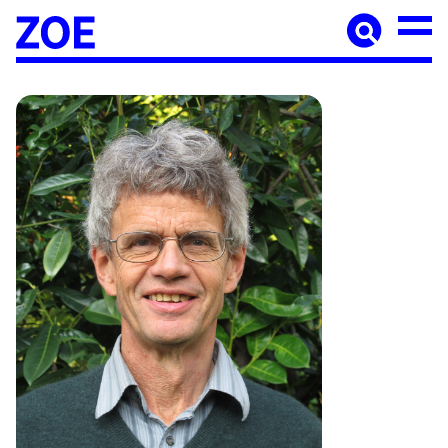
Accueil
À paraître
Catalogue
Auteur·ices
Agenda
Les éditions Zoé
Diffusion
Médiation culturelle
Manuscrits
Foreign rights
Contact
Mentions légales
Newsletter