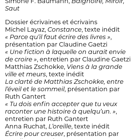
présentation critique de leur œuvre et
Simone F. Baumann,
Baignoire, Miroir,
d’une longue interview qui fait entrevoir
Saut
les coulisses de la création. » Anne
Dossier écrivaines et écrivains
Pitteloud
Michel Layaz,
Constance
, texte inédit
« Parce qu’il faut écrire des livres »
,
présentation par Claudine Gaetzi
« Une fiction à laquelle on aurait envie
de croire »
, entretien par Claudine Gaetzi
Matthias Zschokke,
Viens à la grande
ville et meurs
, texte inédit
La clarté de Matthias Zschokke, entre
l’éveil et le sommeil
, présentation par
Ruth Gantert
« Tu dois enfin accepter que tu veux
raconter une histoire à quelqu’un. »
,
entretien par Ruth Gantert
Anna Ruchat,
L’oreille
, texte inédit
Écrire pour creuser
, présentation par