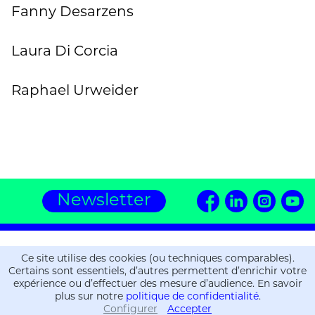
Fanny Desarzens
Laura Di Corcia
Raphael Urweider
Newsletter
Editions ZOE
Ce site utilise des cookies (ou techniques comparables).
16, chemin de la Gravière
Certains sont essentiels, d’autres permettent d’enrichir votre
CH-1225 Chêne-Bourg
expérience ou d’effectuer des mesure d’audience. En savoir
plus sur notre
politique de confidentialité
.
T.
+41 (0)22 309 36 06
Configurer
Accepter
Informations
Informations