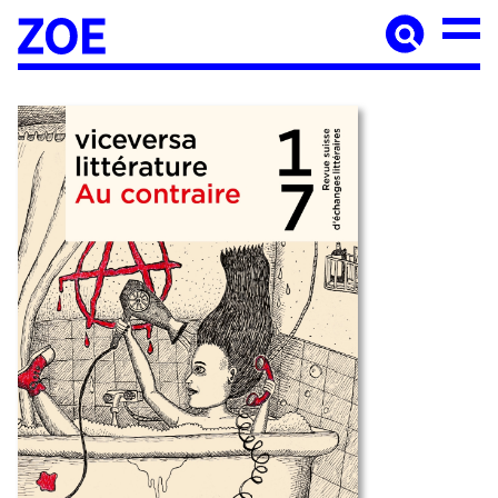
Accueil
À paraître
Catalogue
Auteur·ices
Agenda
Les éditions Zoé
Diffusion
Médiation culturelle
Manuscrits
Foreign rights
Contact
Mentions légales
Newsletter