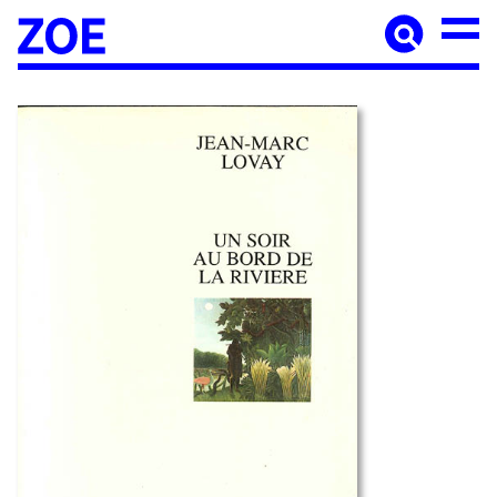
Accueil
À paraître
Catalogue
Auteur·ices
Agenda
Les éditions Zoé
Diffusion
Médiation culturelle
Manuscrits
Foreign rights
Contact
Mentions légales
Newsletter