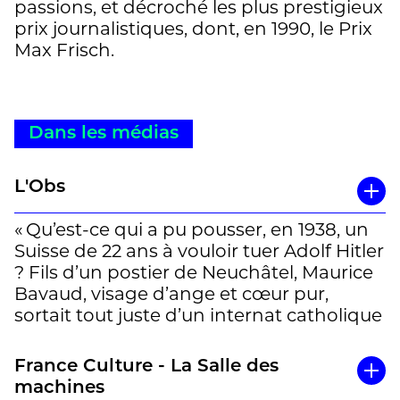
passions, et décroché les plus prestigieux
prix journalistiques, dont, en 1990, le Prix
Max Frisch.
Dans les médias
L'Obs
« Qu’est-ce qui a pu pousser, en 1938, un
Suisse de 22 ans à vouloir tuer Adolf Hitler
? Fils d’un postier de Neuchâtel, Maurice
Bavaud, visage d’ange et cœur pur,
sortait tout juste d’un internat catholique
en Bretagne, quand il acquit un «
pistolet
de dame
», un Schmeisser 6.35, et partit
France Culture - La Salle des
pour l’Allemagne, bien décidé à
machines