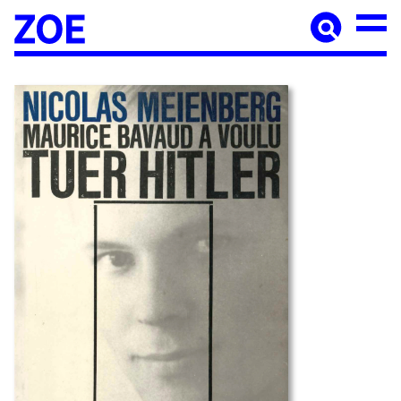
Accueil
À paraître
Catalogue
Auteur·ices
Agenda
Les éditions Zoé
Diffusion
Médiation culturelle
Manuscrits
Foreign rights
Contact
Mentions légales
Newsletter