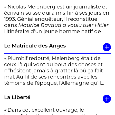
assassiner le Führer.
« Nicolas Meienberg est un journaliste et
(…)
écrivain suisse qui a mis fin à ses jours en
1993. Génial enquêteur, il reconstitue
A la fin des années 1970, le journaliste
dans
Maurice Bavaud a voulu tuer Hitler
suisse Nicolas Meienberg a longuement
l’itinéraire d’un jeune homme natif de
enquêté sur le parcours de ce jeune
Neuchâtel qui, à l’âge de 22 ans en 1938,
homme, interrogeant ses proches,
essaya d’assassiner Adolf Hitler. Bavaud
Le Matricule des Anges
exhumant ses lettres… Une émouvante
fut ensuite arrêté, torturé, condamné et
entreprise de réhabilitation d’un idéaliste
finalement guillotiné en 1941 dans la
« Plumitif redouté, Meienberg était de
en même temps qu’une mise en
prison de Plötzensee à Berlin, sans que la
ceux-là qui vont au bout des choses et
accusation saignante du passé de la
diplomatie suisse n’intervienne pour le
n’’hésitent jamais à gratter là où ça fait
Suisse. » Elisabeth Philippe
sauver. »
mal. Au fil de ses rencontres avec les
témoins de l’époque, l’Allemagne qu’il
Écouter Mathias Enard
ici
(dès la minute
expose s’avère de moins en moins
28)
ragoûtante, de même que la Suisse dont
La Liberté
le jeu, pendant la guerre, fut pour le
moins ambigu. On le savait, mais ça va
« Dans cet excellent ouvrage, le
mieux en le disant, et en le disant bien :