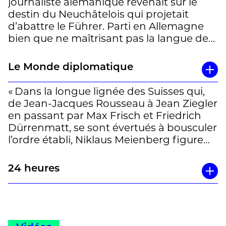
journaliste alémanique revenait sur le
car Meienberg, outre ses qualités
destin du Neuchâtelois qui projetait
d’investigateur, se montre volontiers
d’abattre le Führer. Parti en Allemagne
acerbe quand il s’agit d’épingler les
bien que ne maîtrisant pas la langue de
petites et grandes lâchetés de ses
Goethe, le jeune homme a tenté de
contemporains si farouchement
l’approcher, audacieusement, pour
Le Monde diplomatique
démocrates, et son enquête, minutieuse,
l’éliminer d’un coup de pistolet. » Tamara
prend fréquemment un tour grinçant
Bongard
« Dans la longue lignée des Suisses qui,
face aux réticences plus ou moins gênées
de Jean-Jacques Rousseau à Jean Ziegler
des uns et des autres. » Yann Fastier
en passant par Max Frisch et Friedrich
Dürrenmatt, se sont évertués à bousculer
l’ordre établi, Niklaus Meienberg figure
en bonne place. Journaliste, écrivain,
Meienberg fut un des grands noms de la
24 heures
presse alémanique dans les années 1970
et 1980. Il avait une plume, des idées, un
regard acéré et une forte propension à
« mettre le feu aux poudres ». S’il livra à
ses lecteurs des reportages sur la France