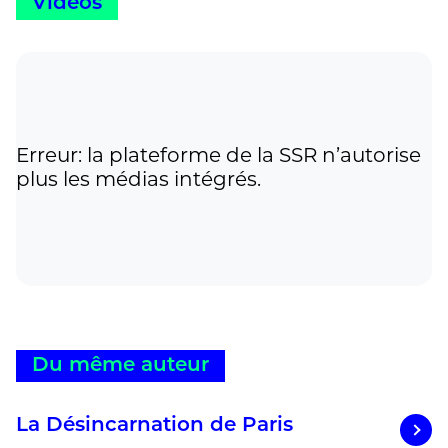
Vidéos
(son pays d’adoption), l’Amérique,
l’Algérie ou le Haut-Karabakh, il se fit
aussi (et surtout) le chronique
irrévérencieux de son propre pays – de
ses institutions, de ses mœurs et de son
histoire. » Anthony Burlaud
Erreur: la plateforme de la SSR n’autorise
plus les médias intégrés.
Du même auteur
La Désincarnation de Paris