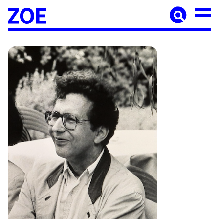
Accueil
À paraître
Catalogue
Auteur·ices
Agenda
Les éditions Zoé
Diffusion
Médiation culturelle
Manuscrits
Foreign rights
Contact
Mentions légales
Newsletter