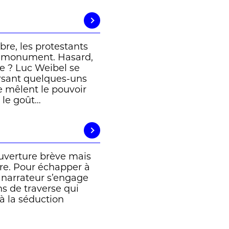
e, les protestants
n monument. Hasard,
e ? Luc Weibel se
rsant quelques-uns
se mêlent le pouvoir
t le goût…
uverture brève mais
ibre. Pour échapper à
le narrateur s’engage
ns de traverse qui
à la séduction