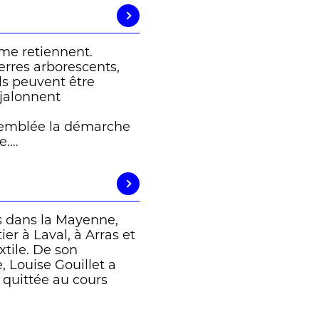
 me retiennent.
erres arborescents,
ils peuvent être
s jalonnent
’emblée la démarche
e.…
s dans la Mayenne,
er à Laval, à Arras et
xtile. De son
, Louise Gouillet a
 quittée au cours