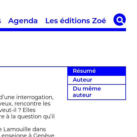
s
Agenda
Les éditions Zoé
Résumé
Auteur
Du même
auteur
 d’une interrogation,
yeux, rencontre les
eut-il ? Elles
e à la question qu’il
e Lamouille dans
 et enseigne à Genève.