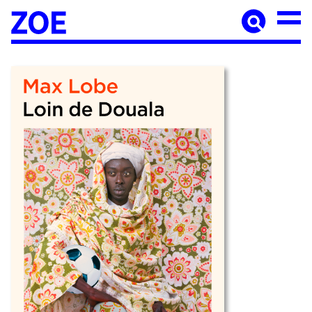
Accueil
À paraître
Catalogue
Auteur·ices
Agenda
Les éditions Zoé
Diffusion
Médiation culturelle
Manuscrits
Foreign rights
Contact
Mentions légales
Newsletter