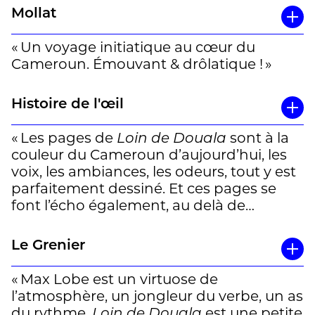
démunie vers le continent européen. »
Mollat
Jean
« Un voyage initiatique au cœur du
Cameroun. Émouvant & drôlatique ! »
Histoire de l'œil
« Les pages de
Loin de Douala
sont à la
couleur du Cameroun d’aujourd’hui, les
voix, les ambiances, les odeurs, tout y est
parfaitement dessiné. Et ces pages se
font l’écho également, au delà de
l’histoire très attachante, d’enjeux
contemporains très fort en n’éludant rien
Le Grenier
: pauvreté, politique et spectre des
terribles actions de Boko Haram dans le
« Max Lobe est un virtuose de
nord du pays et des menaces que cela
l’atmosphère, un jongleur du verbe, un as
représente pour ceux qui se lancent dans
du rythme,
Loin de Douala
est une petite