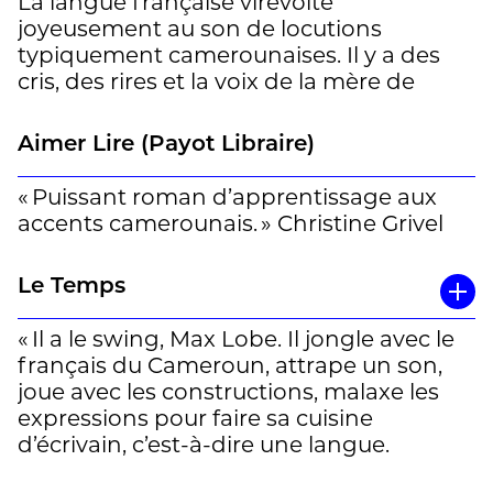
La langue française virevolte
joyeusement au son de locutions
typiquement camerounaises. Il y a des
cris, des rires et la voix de la mère de
Roger qui houspille encore son mari
pourtant décédé: «Je suis la station
Aimer Lire (Payot Libraire)
d’essence, tu es la voiture. Roule, roule,
mon connard, eh? à la fin tu reviendras
« Puissant roman d’apprentissage aux
sauf que
me consommer.»
accents camerounais. » Christine Grivel
Mais au-delà de situations et de
Le Temps
personnages drolatiques, la tonalité du
roman est grave. Il est question de
« Il a le swing, Max Lobe. Il jongle avec le
séparation et d’exil, quel qu’en soit le
français du Cameroun, attrape un son,
motif: rêve footballistique, études,
joue avec les constructions, malaxe les
homophobie, ou encore islamisation
expressions pour faire sa cuisine
menaçante dans un Cameroun
d’écrivain, c’est-à-dire une langue.
majoritairement chrétien. » Marie-José
Brélaz