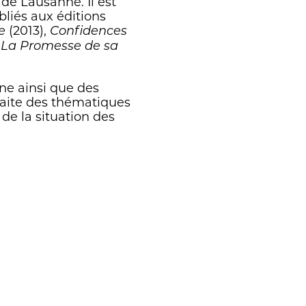
de Lausanne. Il est
bliés aux éditions
(2013),
e
Confidences
e
La Promesse de sa
aine ainsi que des
raite des thématiques
de la situation des