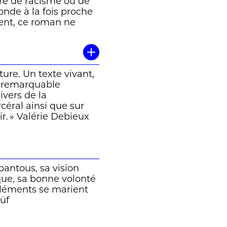
oire de racisme ou de
onde à la fois proche
lent, ce roman ne
eauté, voire le
 constante, de la part
turellement mouche,
ment colorée de tours
ture. Un texte vivant,
er roman à la voix
e remarquable
e d’avoir été
ivers de la
it en passant au fil du
rcéral ainsi que sur
n et la Suisse, qui
r. » Valérie Debieux
bantous, sa vision
que, sa bonne volonté
 éléments se marient
Rüf