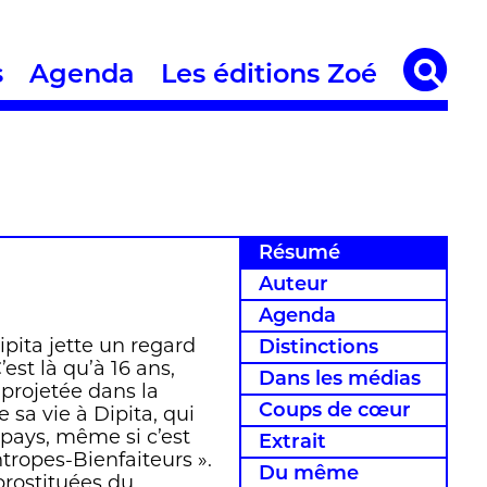
s
Agenda
Les éditions Zoé
Résumé
Auteur
Agenda
pita jette un regard
Distinctions
est là qu’à 16 ans,
Dans les médias
projetée dans la
Coups de cœur
e sa vie à Dipita, qui
u pays, même si c’est
Extrait
ntropes-Bienfaiteurs ».
Du même
prostituées du