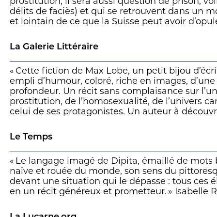
prostitution, il sera aussi question de prison, v
délits de faciès) et qui se retrouvent dans un m
et lointain de ce que la Suisse peut avoir d’opu
manque jamais une occasion de faire naître la b
sourire, par l’écriture. Celle-ci passe par l’envie
La Galerie Littéraire
de l’auteur, de trouver des images qui font na
mais aussi par le choix d’une écriture délibéré
« Cette fiction de Max Lobe, un petit bijou d’écri
de langage camerounais. Il en résulte un premi
empli d’humour, coloré, riche en images, d’un
personnelle, recréée de manière naturelle à forc
profondeur. Un récit sans complaisance sur l’un
travaillée, à la manière d’un Ramuz – cité soit d
prostitution, de l’homosexualité, de l’univers ca
roman. Ainsi se fait la jointure entre le Camerou
celui de ses protagonistes. Un auteur à découvri
sont les deux pays de l’écrivain. »
Lire l’article entier
ici
Une chronique de Daniel Fattore à lire
ici
Le Temps
« Le langage imagé de Dipita, émaillé de mots 
naïve et rouée du monde, son sens du pittores
devant une situation qui le dépasse : tous ces
en un récit généreux et prometteur. » Isabelle 