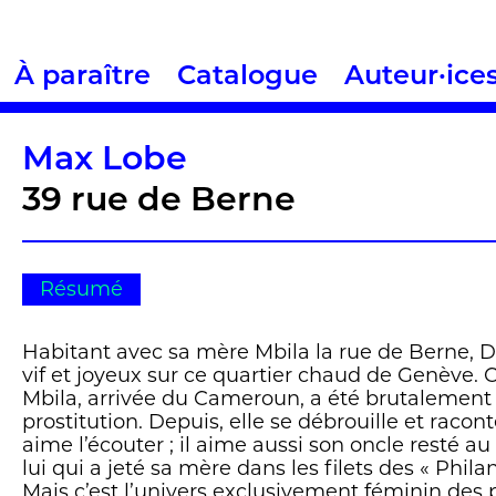
À paraître
Catalogue
Auteur·ice
Max Lobe
39 rue de Berne
Résumé
Habitant avec sa mère Mbila la rue de Berne, Di
vif et joyeux sur ce quartier chaud de Genève. C’
Mbila, arrivée du Cameroun, a été brutalement 
prostitution. Depuis, elle se débrouille et racont
aime l’écouter ; il aime aussi son oncle resté a
lui qui a jeté sa mère dans les filets des « Phila
Mais c’est l’univers exclusivement féminin des 