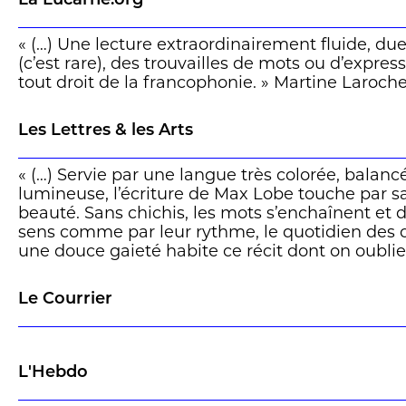
La Lucarne.org
« (…) Une lecture extraordinairement fluide, due 
(c’est rare), des trouvailles de mots ou d’expres
tout droit de la francophonie. » Martine Laroch
Les Lettres & les Arts
« (…) Servie par une langue très colorée, balanc
lumineuse, l’écriture de Max Lobe touche par sa
beauté. Sans chichis, les mots s’enchaînent et d
sens comme par leur rythme, le quotidien des c
une douce gaieté habite ce récit dont on oublie p
sombre.
Le Courrier
(…) Ce deuxième roman de Max Lobe, après un p
aux Editions des sauvages –
L’enfant du miracl
langue nouvelle, scandée de mots répétés, pour 
couleurs. (…) » Julie Montandon
L'Hebdo