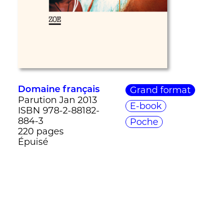
Grand format
Domaine français
Parution Jan 2013
E-book
ISBN 978-2-88182-
884-3
Poche
220 pages
Épuisé