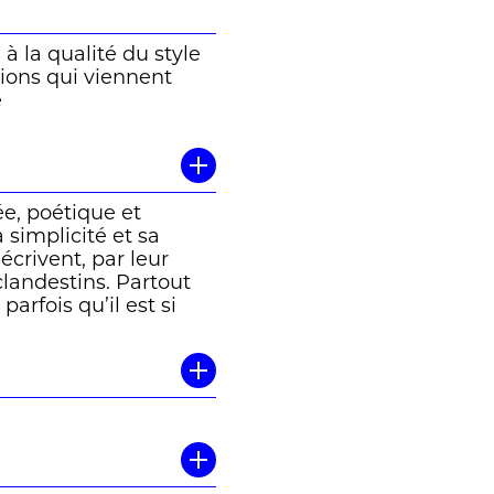
à la qualité du style
sions qui viennent
e
ée, poétique et
 simplicité et sa
écrivent, par leur
landestins. Partout
arfois qu’il est si
remier récit publié
-, invente une
e
conter l’odeur et les