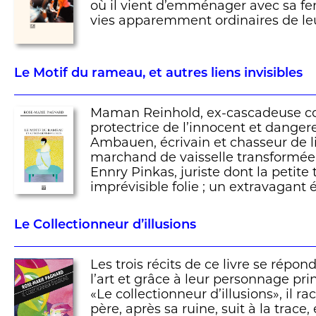
où il vient d’emménager avec sa f
vies apparemment ordinaires de leu
Le Motif du rameau, et autres liens invisibles
Maman Reinhold, ex-cascadeuse co
protectrice de l’innocent et dange
Ambauen, écrivain et chasseur de lièv
marchand de vaisselle transformée 
Ennry Pinkas, juriste dont la petite 
imprévisible folie ; un extravagant é
Le Collectionneur d’illusions
Les trois récits de ce livre se répo
l’art et grâce à leur personnage pri
«Le collectionneur d’illusions», il
père, après sa ruine, suit à la trace,