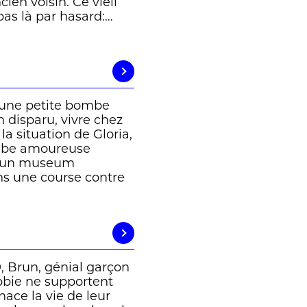
en voisin. Ce vieil
as là par hasard:…
une petite bombe
n disparu, vivre chez
la situation de Gloria,
ombe amoureuse
 d’un museum
ns une course contre
, Brun, génial garçon
obbie ne supportent
nace la vie de leur