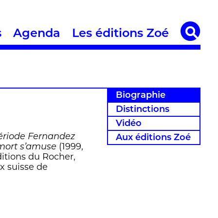
s
Agenda
Les éditions Zoé
Biographie
Distinctions
Vidéo
ériode Fernandez
Aux éditions Zoé
 mort s’amuse
(1999,
itions du Rocher,
ix suisse de