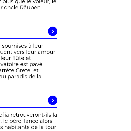
 plus que le voleur, le
eur oncle Räuben
 soumises à leur
guent vers leur amour
leur flûte et
vatoire est pavé
arrête Gretel et
au paradis de la
ia retrouveront-ils la
, le père, lance alors
es habitants de la tour