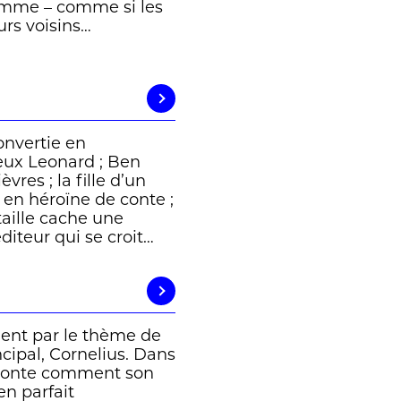
emme – comme si les
rs voisins…
nvertie en
reux Leonard ; Ben
res ; la fille d’un
en héroïne de conte ;
taille cache une
diteur qui se croit…
ndent par le thème de
ncipal, Cornelius. Dans
 raconte comment son
 en parfait