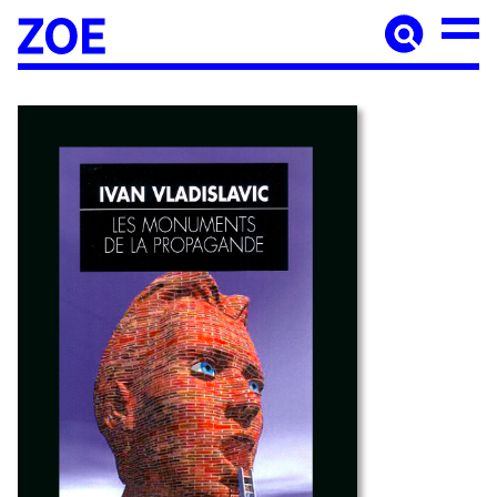
Accueil
À paraître
Catalogue
Auteur·ices
Agenda
Les éditions Zoé
Diffusion
Médiation culturelle
Manuscrits
Foreign rights
Contact
Mentions légales
Newsletter